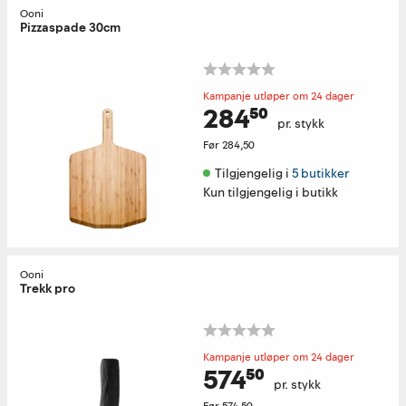
Ooni
Pizzaspade 30cm
Kampanje utløper om 24 dager
284⁵⁰
pr. stykk
Før
284,50
Tilgjengelig i 
5 butikker
Kun tilgjengelig i butikk
Ooni
Trekk pro
Kampanje utløper om 24 dager
574⁵⁰
pr. stykk