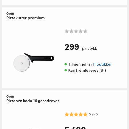
Ooni
Pizzakutter premium
299
pr. stykk
Tilgjengelig i 
11 butikker
Kan hjemleveres (81)
Ooni
Pizzaovn koda 16 gassdrevet
Karakter:
5.0 av 5 mulige
5
av
5