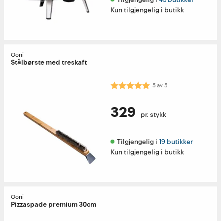
Kun tilgjengelig i butikk
Ooni
Stålbørste med treskaft
Karakter:
5.0 av 5 mulige
5
av
5
329
pr. stykk
Tilgjengelig i 
19 butikker
Kun tilgjengelig i butikk
Ooni
Pizzaspade premium 30cm