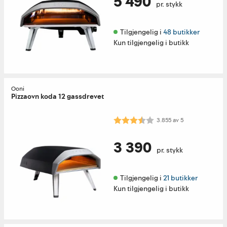
5 490
pr. stykk
Tilgjengelig i 
48 butikker
Kun tilgjengelig i butikk
Ooni
Pizzaovn koda 12 gassdrevet
Karakter:
3.9 av 5 mulige
3.855
av
5
3 390
pr. stykk
Tilgjengelig i 
21 butikker
Kun tilgjengelig i butikk