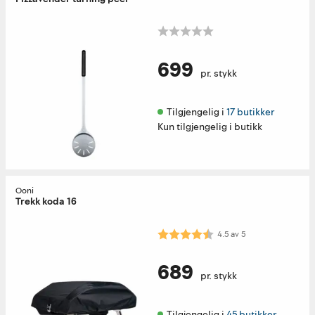
699
pr. stykk
Tilgjengelig i 
17 butikker
Kun tilgjengelig i butikk
Ooni
Trekk koda 16
Karakter:
4.5 av 5 mulige
4.5
av
5
689
pr. stykk
Tilgjengelig i 
45 butikker