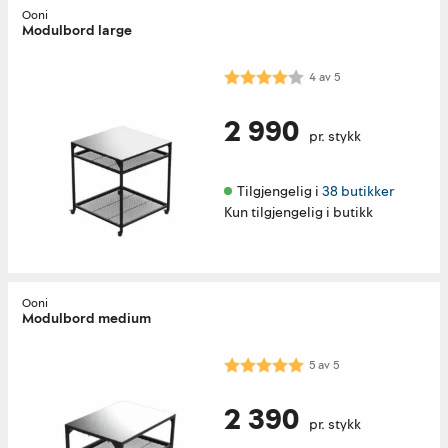
Ooni
Modulbord large
Karakter:
4.0 av 5 mulige
4
av
5
2 990
pr. stykk
Tilgjengelig i 
38 butikker
Kun tilgjengelig i butikk
Ooni
Modulbord medium
Karakter:
5.0 av 5 mulige
5
av
5
2 390
pr. stykk