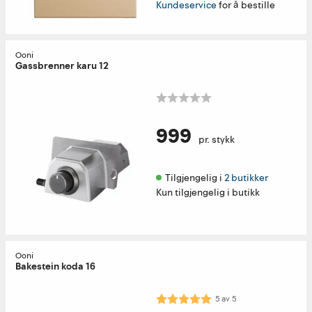
Kundeservice
for å bestille
Ooni
Gassbrenner karu 12
999
pr. stykk
Tilgjengelig i 
2 butikker
Kun tilgjengelig i butikk
Ooni
Bakestein koda 16
Karakter:
5.0 av 5 mulige
5
av
5