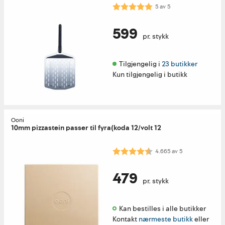
Karakter:
5.0 av 5 mulige
5
av
5
599
pr. stykk
Tilgjengelig i 
23 butikker
Kun tilgjengelig i butikk
Ooni
10mm pizzastein passer til fyra(koda 12/volt 12
Karakter:
4.7 av 5 mulige
4.665
av
5
479
pr. stykk
Kan bestilles i alle butikker 
Kontakt
nærmeste butikk
eller