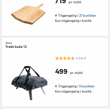
719
pr. stykk
Tilgjengelig i 
27 butikker
Kun tilgjengelig i butikk
Ooni
Trekk koda 12
Karakter:
4.5 av 5 mulige
4.5
av
5
499
pr. stykk
Tilgjengelig i 
5 butikker
Kun tilgjengelig i butikk