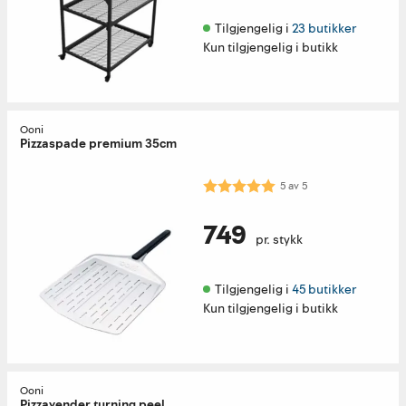
Tilgjengelig i 
23 butikker
Kun tilgjengelig i butikk
Ooni
Pizzaspade premium 35cm
Karakter:
5.0 av 5 mulige
5
av
5
749
pr. stykk
Tilgjengelig i 
45 butikker
Kun tilgjengelig i butikk
Ooni
Pizzavender turning peel