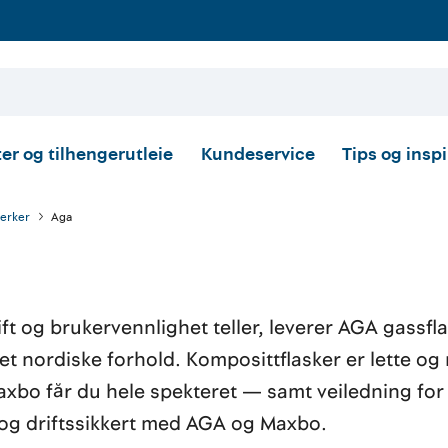
er og tilhengerutleie
Kundeservice
Tips og insp
erker
Aga
ift og brukervennlighet teller, leverer AGA gass
et nordiske forhold. Kompositt­flasker er lette og r
xbo får du hele spekteret — samt veiledning for in
og driftssikkert med AGA og Maxbo.