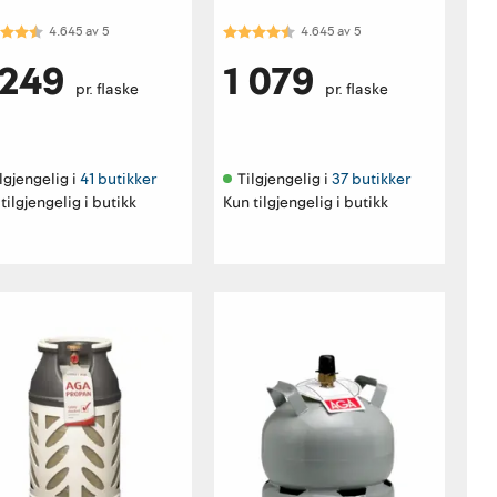
akter:
4.6 av 5 mulige
Karakter:
4.6 av 5 mulige
4.645
av
5
4.645
av
5
 249
1 079
pr. flaske
pr. flaske
lgjengelig i 
41 butikker
Tilgjengelig i 
37 butikker
tilgjengelig i butikk
Kun tilgjengelig i butikk