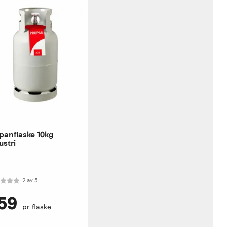
panflaske 10kg
ustri
akter:
2.0 av 5 mulige
2
av
5
59
pr. flaske