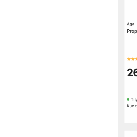
Aga
Prop
Kara
2
Til
Kun t