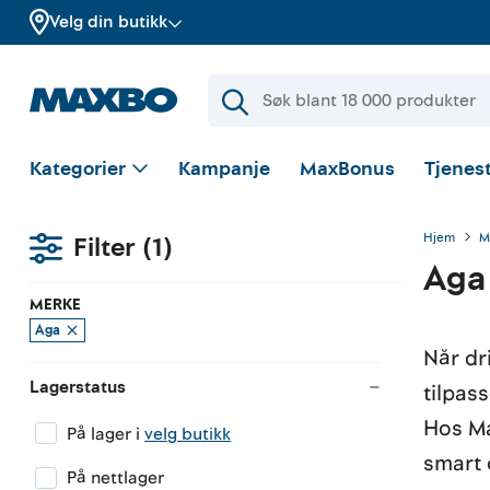
Velg din butikk
Kategorier
Kampanje
MaxBonus
Tjenest
Hjem
M
Filter
(1)
Aga
MERKE
Aga
Når dr
Lagerstatus
tilpass
Hos Ma
På lager i
velg butikk
smart 
På nettlager