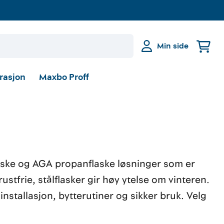
Min side
irasjon
Maxbo Proff
flaske og AGA propanflaske løsninger som er
ustfrie, stål­flasker gir høy ytelse om vinteren.
stallasjon, bytte­rutiner og sikker bruk. Velg