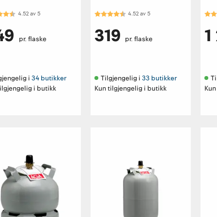
kter:
4.5 av 5 mulige
Karakter:
4.5 av 5 mulige
Kar
4.52
av
5
4.52
av
5
49
319
1
pr. flaske
pr. flaske
gjengelig i 
34 butikker
Tilgjengelig i 
33 butikker
Ti
ilgjengelig i butikk
Kun tilgjengelig i butikk
Kun 