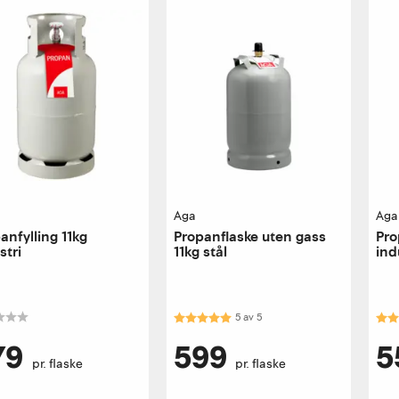
Aga
Aga
anfylling 11kg
Propanflaske uten gass
Pro
stri
11kg stål
ind
Karakter:
5.0 av 5 mulige
Kar
5
av
5
79
599
5
pr. flaske
pr. flaske