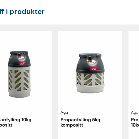
ff i produkter
Aga
Aga
anfylling 10kg
Propanfylling 5kg
Pro
ositt
kompositt
10k