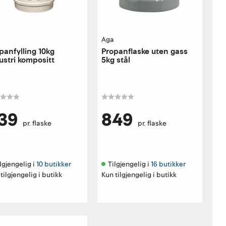
Aga
panfylling 10kg
Propanflaske uten gass
ustri kompositt
5kg stål
39
849
pr. flaske
pr. flaske
lgjengelig i 
10 butikker
Tilgjengelig i 
16 butikker
tilgjengelig i butikk
Kun tilgjengelig i butikk