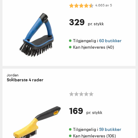
Karakter:
4.7 av 5 mulige
4.665
av
5
329
pr. stykk
Tilgjengelig i 
60 butikker
Kan hjemleveres (40)
Jordan
Stålbørste 4 rader
169
pr. stykk
Tilgjengelig i 
59 butikker
Kan hjemleveres (106)