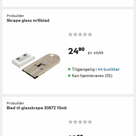
Probuilder
Skrape glass m/6blad
24⁹⁰
pr. stykk
Tilgjengelig i 
44 butikker
Kan hjemleveres (53)
Probuilder
Blad til glasskrape 30872 10stk