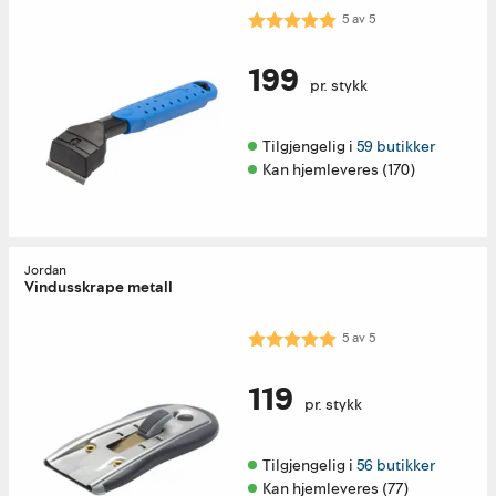
Karakter:
5.0 av 5 mulige
5
av
5
199
pr. stykk
Tilgjengelig i 
59 butikker
Kan hjemleveres (170)
Jordan
Vindusskrape metall
Karakter:
5.0 av 5 mulige
5
av
5
119
pr. stykk
Tilgjengelig i 
56 butikker
Kan hjemleveres (77)