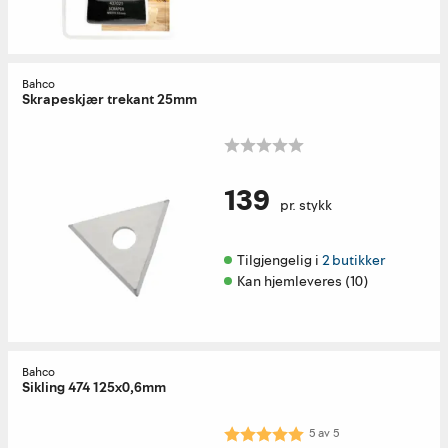
Bahco
Skrapeskjær trekant 25mm
139
pr. stykk
Tilgjengelig i 
2 butikker
Kan hjemleveres (10)
Bahco
Sikling 474 125x0,6mm
Karakter:
5.0 av 5 mulige
5
av
5