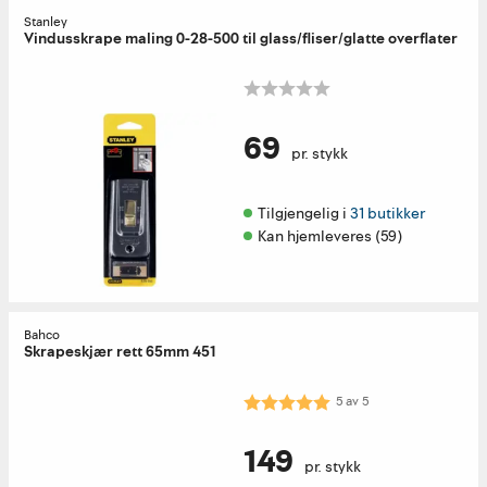
Stanley
Vindusskrape maling 0-28-500 til glass/fliser/glatte overflater
69
pr. stykk
Tilgjengelig i 
31 butikker
Kan hjemleveres (59)
Bahco
Skrapeskjær rett 65mm 451
Karakter:
5.0 av 5 mulige
5
av
5
149
pr. stykk