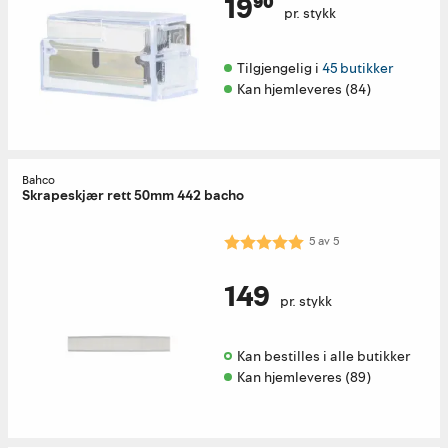
19⁹⁰
pr. stykk
Tilgjengelig i 
45 butikker
Kan hjemleveres (84)
Bahco
Skrapeskjær rett 50mm 442 bacho
Karakter:
5.0 av 5 mulige
5
av
5
149
pr. stykk
Kan bestilles i alle butikker 
Kan hjemleveres (89)