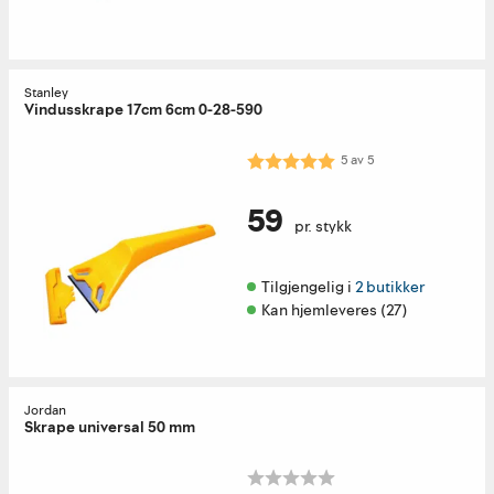
Stanley
Vindusskrape 17cm 6cm 0-28-590
Karakter:
5.0 av 5 mulige
5
av
5
59
pr. stykk
Tilgjengelig i 
2 butikker
Kan hjemleveres (27)
Jordan
Skrape universal 50 mm