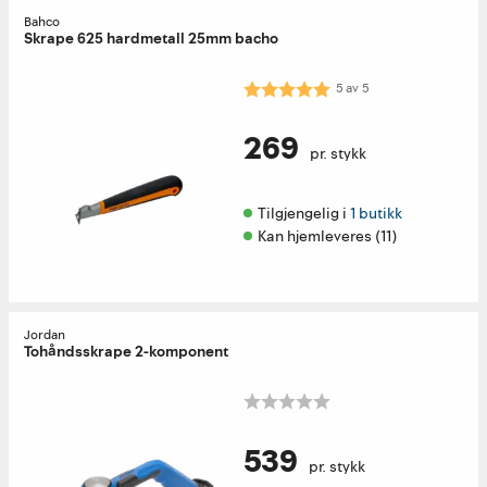
Bahco
Skrape 625 hardmetall 25mm bacho
Karakter:
5.0 av 5 mulige
5
av
5
269
pr. stykk
Tilgjengelig i 
1 butikk
Kan hjemleveres (11)
Jordan
Tohåndsskrape 2-komponent
539
pr. stykk