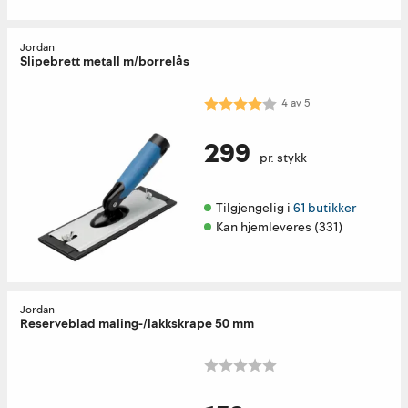
Jordan
Slipebrett metall m/borrelås
Karakter:
4.0 av 5 mulige
4
av
5
299
pr. stykk
Tilgjengelig i 
61 butikker
Kan hjemleveres (331)
Jordan
Reserveblad maling-/lakkskrape 50 mm