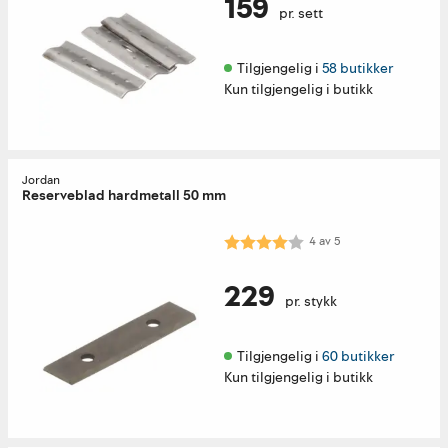
159
pr. sett
Tilgjengelig i 
58 butikker
Kun tilgjengelig i butikk
Jordan
Reserveblad hardmetall 50 mm
Karakter:
4.0 av 5 mulige
4
av
5
229
pr. stykk
Tilgjengelig i 
60 butikker
Kun tilgjengelig i butikk