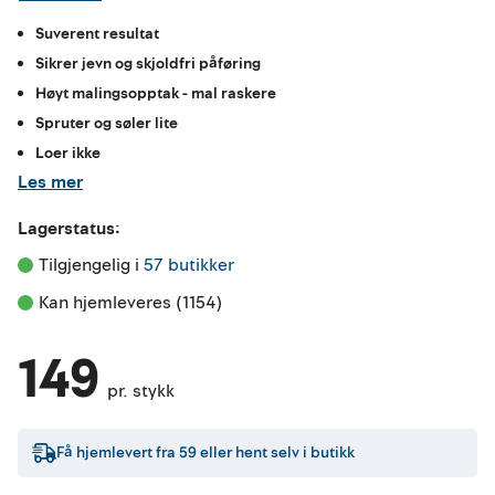
Suverent resultat
Sikrer jevn og skjoldfri påføring
Høyt malingsopptak - mal raskere
Spruter og søler lite
Loer ikke
Les mer
Lagerstatus:
Tilgjengelig i 
57 butikker
Kan hjemleveres (1154)
149
pr. stykk
Få hjemlevert fra
59
eller hent selv i butikk