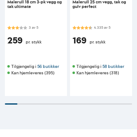
Malerull 18 cm 3-pk vegg og
Malerull 25 cm vegg, tak og
tak ultimate
gulv perfect
Karakter:
3.0 av 5 mulige
Karakter:
4.3 av 5 mulige
3
av
5
4.335
av
5
259
169
pr. stykk
pr. stykk
Tilgjengelig i 
56 butikker
Tilgjengelig i 
58 butikker
Kan hjemleveres (395)
Kan hjemleveres (318)