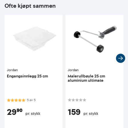
Ofte kjøpt sammen
Jordan
Jordan
Engangsinnlegg 25 cm
Malerullbøyle 25 cm
aluminium ultimate
Karakter:
5.0 av 5 mulige
5
av
5
29⁹⁰
159
pr. stykk
pr. stykk