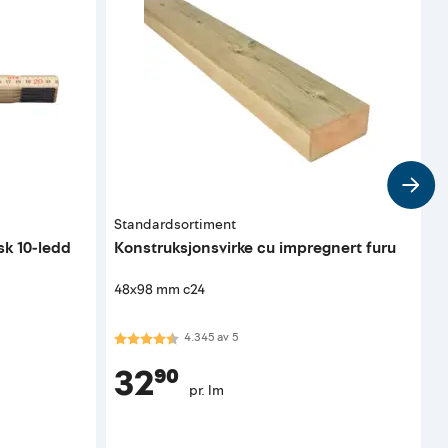
Standardsortiment
H
sk 10-ledd
Konstruksjonsvirke cu impregnert furu
V
48x98 mm c24
Karakter:
4.3 av 5 mulige
4.345
av
5
32⁹⁰
pr. lm