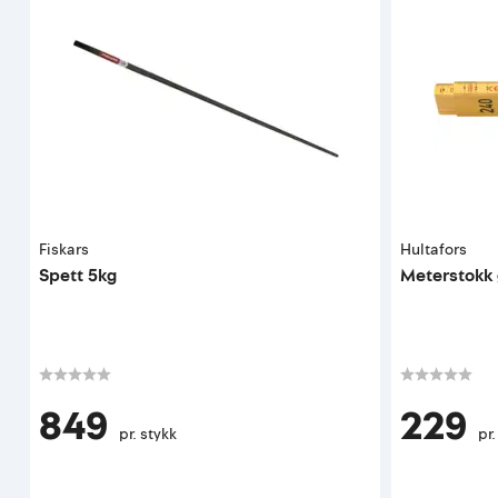
Fiskars
Hultafors
Spett 5kg
Meterstokk g
849
229
pr. stykk
pr.