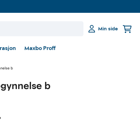
Min side
irasjon
Maxbo Proff
nnelse b
egynnelse b
b