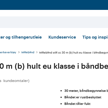
er og tilhengerutleie
Kundeservice
Tips og insp
merkeverktøy
Målebånd
Målebånd stål cc 30 m (b) hult eu klasse i båndbegy
0 m (b) hult eu klasse i båndb
s
kundeomtaler
)
msnittskarakter:
30 meter, båndbegynnelse 
Båndet er rustbeskyttet
Båndet tåler fukt