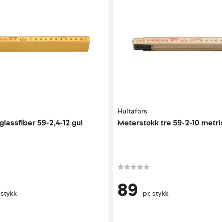
Hultafors
lassfiber 59-2,4-12 gul
Meterstokk tre 59-2-10 metri
89
 stykk
pr. stykk