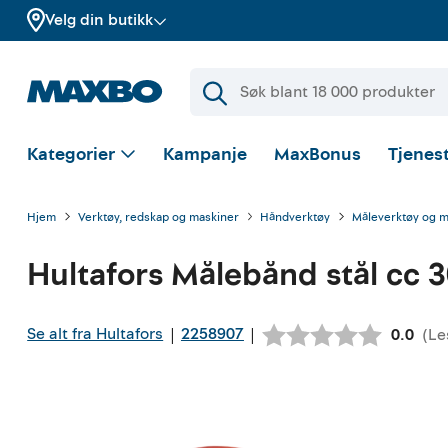
Velg din butikk
Kategorier
Kampanje
MaxBonus
Tjenest
Hjem
Verktøy, redskap og maskiner
Håndverktøy
Måleverktøy og 
Hultafors
Målebånd stål cc 3
Se alt fra Hultafors
2258907
|
|
(
Le
Gjenno
0.0