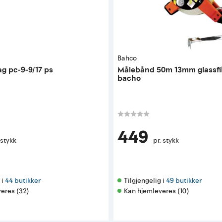
Bahco
ag pc-9-9/17 ps
Målebånd 50m 13mm glassfib
bacho
449
 stykk
pr. stykk
i 
44 butikker
Tilgjengelig i 
49 butikker
eres (32)
Kan hjemleveres (10)