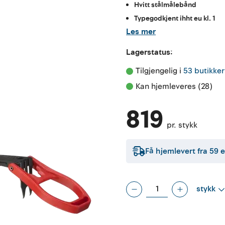
Hvitt stålmålebånd
Typegodkjent ihht eu kl. 1
Les mer
Lagerstatus:
Tilgjengelig i 
53 butikker
Kan hjemleveres (28)
819
pr. stykk
Få hjemlevert fra
59
e
stykk