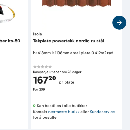
Isola
S
er lts-50
Takplate powertekk nordic ru stål
H
b: 418mm l: 1198mm areal plate:0.412m2 rød
Kampanje utløper om 28 dager
167²⁰
pr. plate
Før
209
Kan bestilles i alle butikker 
Kontakt
nærmeste butikk
eller
Kundeservice
for å bestille