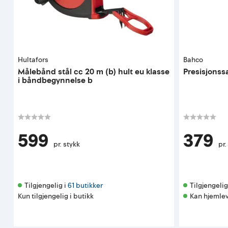
Hultafors
Bahco
Målebånd stål cc 20 m (b) hult eu klasse
Presisjonss
i båndbegynnelse b
599
379
pr. stykk
pr.
Tilgjengelig i 
61 butikker
Tilgjengelig 
Kun tilgjengelig i butikk
Kan hjemlev