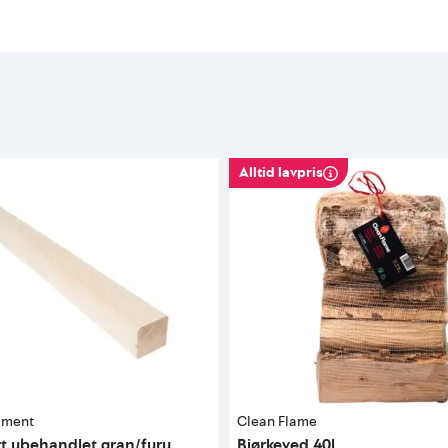
Alltid lavpris
iment
Clean Flame
rt ubehandlet gran/furu
Bjørkeved 40l