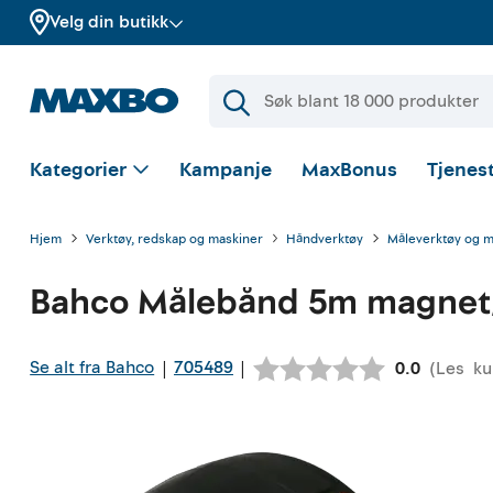
Velg din butikk
Kategorier
Kampanje
MaxBonus
Tjenest
Hjem
Verktøy, redskap og maskiner
Håndverktøy
Måleverktøy og 
Bahco
Målebånd 5m magnet/
Se alt fra Bahco
705489
|
|
(
Les
ku
Gjennomsni
0.0