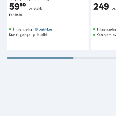
59⁵⁰
249
pr. stykk
pr
Før
59,50
Tilgjengelig i 
16 butikker
Tilgjengelig 
Kun tilgjengelig i butikk
Kan hjemlev