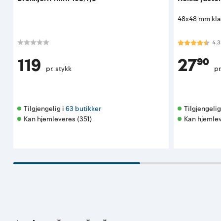
48x48 mm kla
Karakter:
4.3
4.3
119
27⁹⁰
pr. stykk
pr
Tilgjengelig i 
63 butikker
Tilgjengelig 
Kan hjemleveres (351)
Kan hjemlev