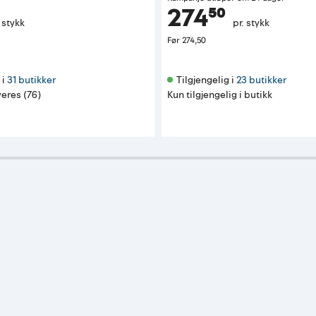
274⁵⁰
. stykk
pr. stykk
Før
274,50
i 
31 butikker
Tilgjengelig i 
23 butikker
eres (76)
Kun tilgjengelig i butikk