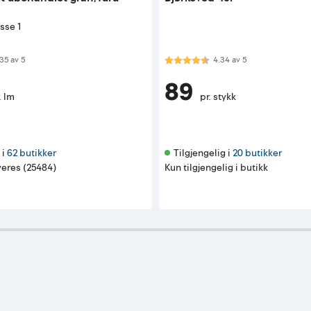
sse 1
 av 5 mulige
Karakter:
4.3 av 5 mulige
35
av
5
4.34
av
5
89
. lm
pr. stykk
i 
62 butikker
Tilgjengelig i 
20 butikker
eres (25484)
Kun tilgjengelig i butikk