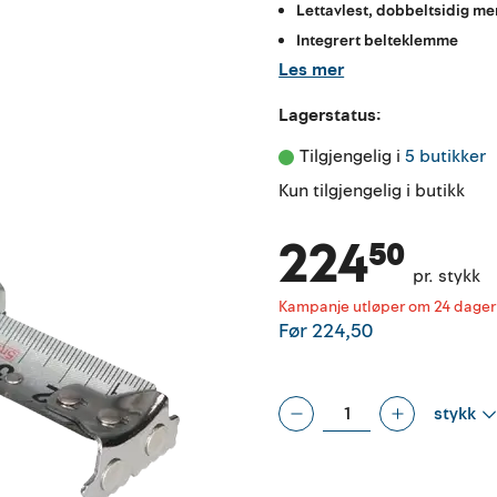
Lettavlest, dobbeltsidig me
Integrert belteklemme
Les mer
Lagerstatus:
Tilgjengelig i 
5 butikker
Kun tilgjengelig i butikk
224⁵⁰
pr. stykk
Kampanje utløper om 24 dager
Før
224,50
stykk