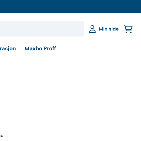
Min side
irasjon
Maxbo Proff
us