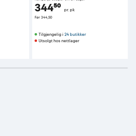
344⁵⁰
pr. pk
Før
344,50
Tilgjengelig i 
24 butikker
Utsolgt hos nettlager