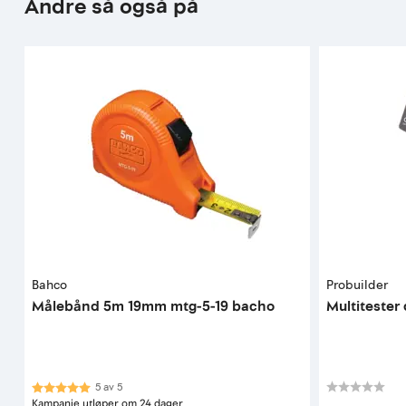
Andre så også på
Bahco
Probuilder
Målebånd 5m 19mm mtg-5-19 bacho
Multitester 
Karakter:
5.0 av 5 mulige
5
av
5
Kampanje utløper om 24 dager