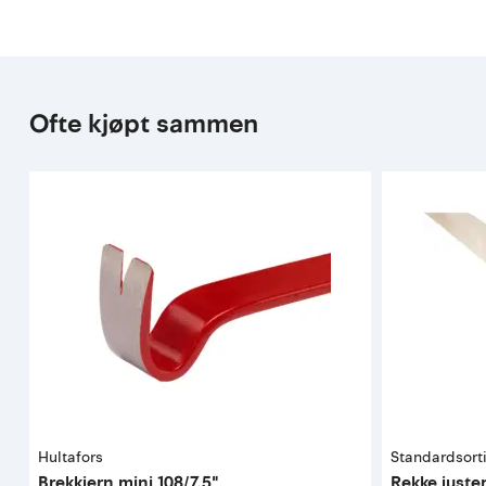
Ofte kjøpt sammen
Hultafors
Standardsort
Brekkjern mini 108/7,5"
Rekke juste