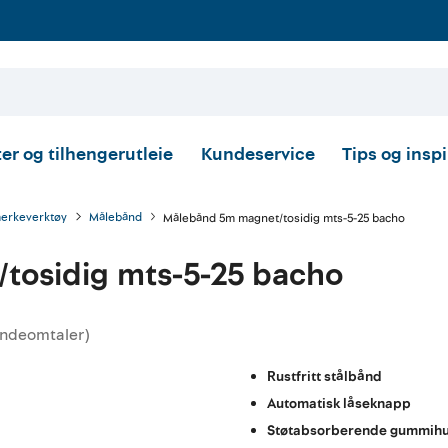
er og tilhengerutleie
Kundeservice
Tips og insp
merkeverktøy
Målebånd
Målebånd 5m magnet/tosidig mts-5-25 bacho
tosidig mts-5-25 bacho
ndeomtaler
)
ttskarakter:
Rustfritt stålbånd
Automatisk låseknapp
Støtabsorberende gummih