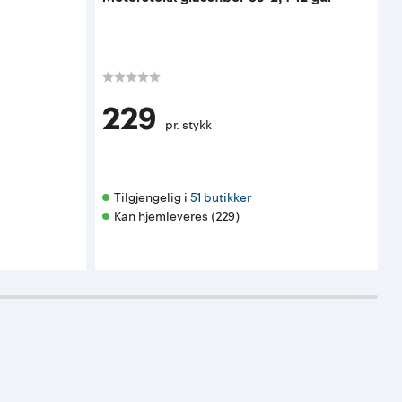
a
K
K
229
pr. stykk
F
Tilgjengelig i 
51 butikker
Kan hjemleveres (229)
K