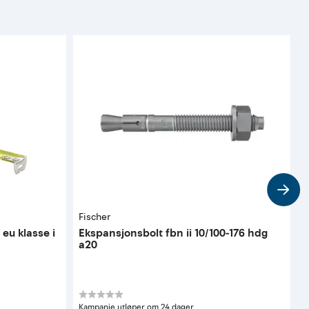
Fischer
G
eu klasse i
Ekspansjonsbolt fbn ii 10/100-176 hdg
K
a20
3
Kampanje utløper om 24 dager