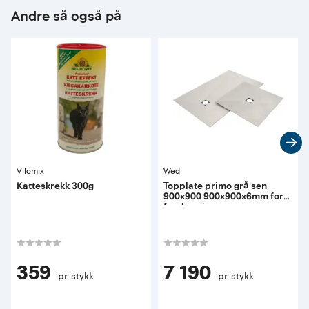
Andre så også på
Vilomix
Wedi
Katteskrekk 300g
Topplate primo grå sen
900x900 900x900x6mm for
fundo primo
359
7 190
pr. stykk
pr. stykk