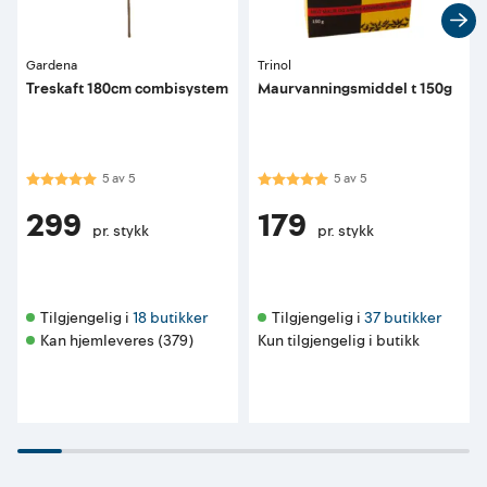
Gardena
Trinol
Treskaft 180cm combisystem
Maurvanningsmiddel t 150g
Karakter:
5.0 av 5 mulige
Karakter:
5.0 av 5 mulige
5
av
5
5
av
5
299
179
pr. stykk
pr. stykk
Tilgjengelig i 
18 butikker
Tilgjengelig i 
37 butikker
Kan hjemleveres (379)
Kun tilgjengelig i butikk