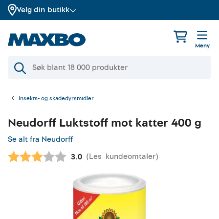
Velg din butikk
Meny
Insekts- og skadedyrsmidler
Neudorff
Luktstoff mot katter 400 g
Se alt fra Neudorff
(
Les
kundeomtaler
)
Gjennomsnittskarakter:
3.0