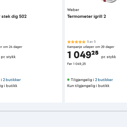
Weber
stek dig 502
Termometer igrill 2
Karakter:
5.0 av 5 mulige
5
av
5
er om 24 dager
Kampanje utløper om 29 dager
1 049²⁵
pr. stykk
pr. stykk
Før
1 049,25
i 
2 butikker
Tilgjengelig i 
2 butikker
ig i butikk
Kun tilgjengelig i butikk