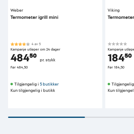
Weber
Viking
Termometer igrill mini
Termometer 
Karakter:
4.0 av 5 mulige
4
av
5
Kampanje utløper om 24 dager
Kampanje utløp
484⁵⁰
184⁵⁰
pr. stykk
Før
484,50
Før
184,50
Tilgjengelig i 
5 butikker
Tilgjengelig 
Kun tilgjengelig i butikk
Kun tilgjengel