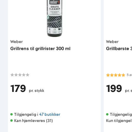
Weber
Weber
Grillrens til grillrister 300 ml
Grillbørste
Karakter:
5.0
5
a
179
199
pr. stykk
pr. 
Tilgjengelig i 
47 butikker
Tilgjengelig 
Kan hjemleveres (31)
Kun tilgjengel