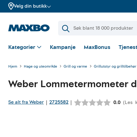
Velg din butikk
Kategorier
Kampanje
MaxBonus
Tjenest
Hjem
Hage og uteområde
Grill og varme
Grillutstyr og grilltilbehør
Weber
Lommetermometer di
Se alt fra Weber
2725582
|
|
(
Les
Gjennomsn
0.0