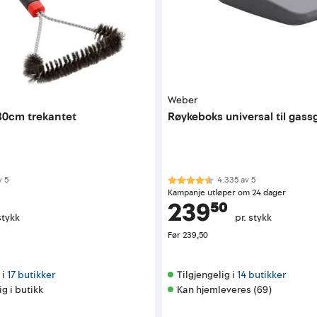
Weber
 30cm trekantet
Røykeboks universal til gassg
 av 5 mulige
Karakter:
4.3 av 5 mulige
v
5
4.335
av
5
Kampanje utløper om 24 dager
239⁵⁰
stykk
pr. stykk
Før
239,50
i 
17 butikker
Tilgjengelig i 
14 butikker
ig i butikk
Kan hjemleveres (69)