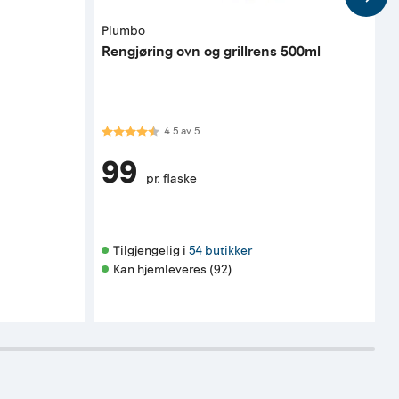
Plumbo
L
Rengjøring ovn og grillrens 500ml
S
Karakter:
4.5 av 5 mulige
4.5
av
5
K
99
pr. flaske
F
Tilgjengelig i 
54 butikker
Kan hjemleveres (92)