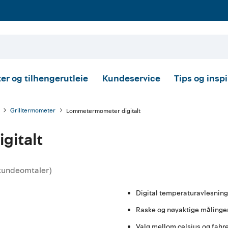
er og tilhengerutleie
Kundeservice
Tips og insp
Grilltermometer
Lommetermometer digitalt
gitalt
kundeomtaler
)
ittskarakter:
Digital temperaturavlesnin
Raske og nøyaktige målinge
Valg mellom celsius og fahr