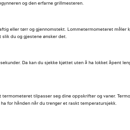
begynneren og den erfarne grillmesteren.
 saftig eller tørr og gjennomstekt. Lommetermometeret måler 
t slik du og gjestene ønsker det.
sekunder. Da kan du sjekke kjøttet uten å ha lokket åpent leng
at termometeret tilpasser seg dine oppskrifter og vaner. Ter
 å ha for hånden når du trenger et raskt temperatursjekk.