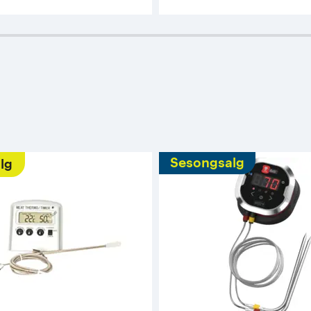
Sesongsalg
lg