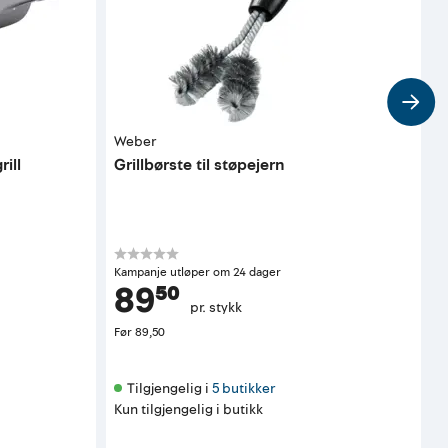
Weber
W
rill
Grillbørste til støpejern
G
K
Kampanje utløper om 24 dager
89⁵⁰
pr. stykk
Før
89,50
Tilgjengelig i 
5 butikker
Kun tilgjengelig i butikk
K