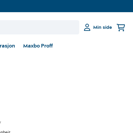
Min side
irasjon
Maxbo Proff
g
r
enheit