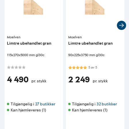
Moelven
Moelven
Limtre ubehandlet gran
Limtre ubehandlet gran
115x270x5000 mm gl30c
90x225x3750 mm gl30c
Karakter:
5.0 av 5 mulige
5
av
5
4 490
2 249
pr. stykk
pr. stykk
Tilgjengelig i 
27 butikker
Tilgjengelig i 
32 butikker
Kan hjemleveres (1)
Kan hjemleveres (1)