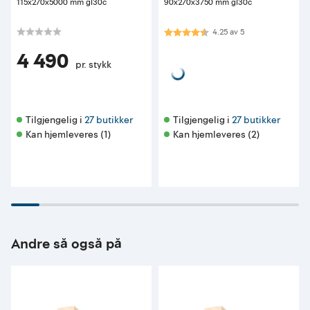
115x270x5000 mm gl30c
90x270x3750 mm gl30c
Karakter:
4.3 av 5 mulige
4.25
av
5
4 490
pr. stykk
Tilgjengelig i 
27 butikker
Tilgjengelig i 
27 butikker
Kan hjemleveres (1)
Kan hjemleveres (2)
Andre så også på