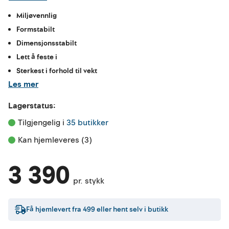
Miljøvennlig
Formstabilt
Dimensjonsstabilt
Lett å feste i
Sterkest i forhold til vekt
Les mer
Lagerstatus:
Tilgjengelig i 
35 butikker
Kan hjemleveres (3)
3 390
pr. stykk
Få hjemlevert fra
499
eller hent selv i butikk