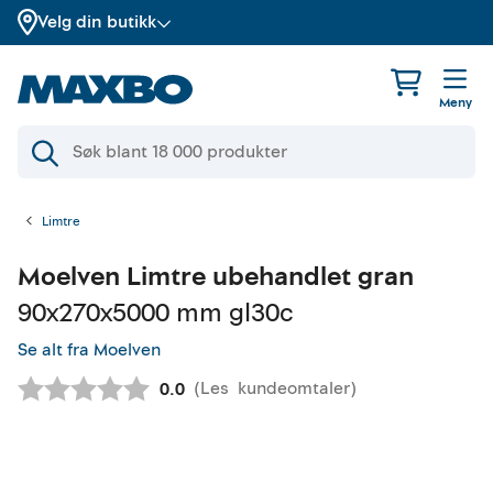
Velg din butikk
Meny
Limtre
Moelven
Limtre ubehandlet gran
90x270x5000 mm gl30c
Se alt fra Moelven
(
Les
kundeomtaler
)
Gjennomsnittskarakter:
0.0