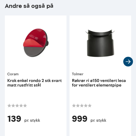
Andre så også på
Coram
Tolmer
Krok enkel rondo 2 stk svart
Røkrør ri ø150 ventilert leca
matt rustfritt stål
for ventilert elementpipe
139
999
pr. stykk
pr. stykk