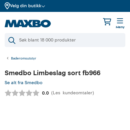
Velg din butikk
Meny
Baderomsutstyr
Smedbo
Limbeslag sort fb966
Se alt fra Smedbo
(
Les
kundeomtaler
)
Gjennomsnittskarakter:
0.0