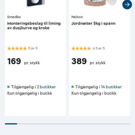
Smedbo
Nelson
Monteringsbeslag til liming
Jordnøtter 5kg i spann
av dusjkurve og kroke
Karakter:
5.0 av 5 mulige
Karakter:
4.5 av 5 mulige
5
av
5
4.5
av
5
169
389
pr. stykk
pr. stykk
Tilgjengelig i 
2 butikker
Tilgjengelig i 
14 butikker
Kun tilgjengelig i butikk
Kun tilgjengelig i butikk