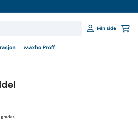
Min side
irasjon
Maxbo Proff
ddel
 grader