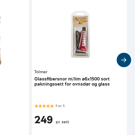
Tolmer
T
Glassfibersnor m/lim ø6x1500 sort
G
pakningssett for ovnsdør og glass
p
Karakter:
5.0 av 5 mulige
K
5
av
5
249
pr. sett