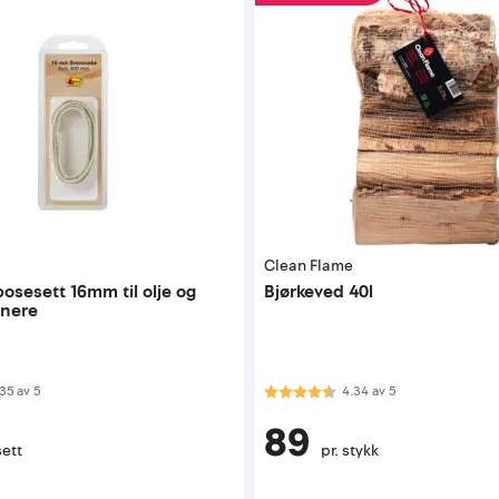
Clean Flame
osesett 16mm til olje og
Bjørkeved 40l
nnere
 av 5 mulige
Karakter:
4.3 av 5 mulige
35
av
5
4.34
av
5
89
sett
pr. stykk