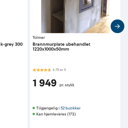
Tolmer
P
ck-grey 300
Brannmurplate ubehandlet
F
1220x1000x50mm
Karakter:
4.8 av 5 mulige
K
4.75
av
5
1 949
pr. stykk
Tilgjengelig i 
52 butikker
Kan hjemleveres (173)