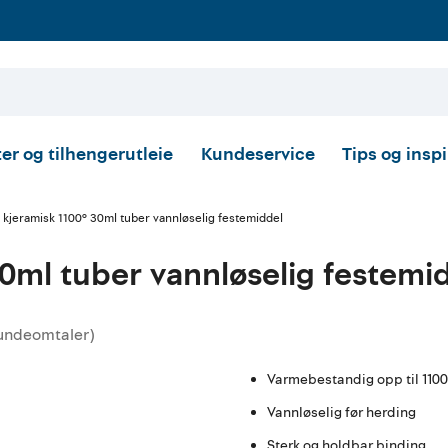
er og tilhengerutleie
Kundeservice
Tips og insp
 kjeramisk 1100° 30ml tuber vannløselig festemiddel
30ml tuber vannløselig festemi
undeomtaler
)
ttskarakter:
Varmebestandig opp til 1100
Vannløselig før herding
Sterk og holdbar binding