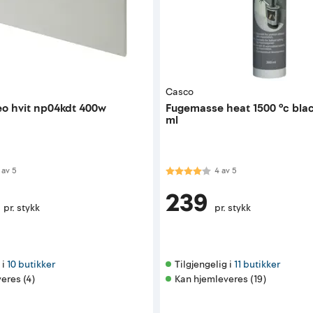
Casco
eo hvit np04kdt 400w
Fugemasse heat 1500 °c bla
ml
 av 5 mulige
Karakter:
4.0 av 5 mulige
av
5
4
av
5
239
pr. stykk
pr. stykk
i 
10 butikker
Tilgjengelig i 
11 butikker
eres (4)
Kan hjemleveres (19)