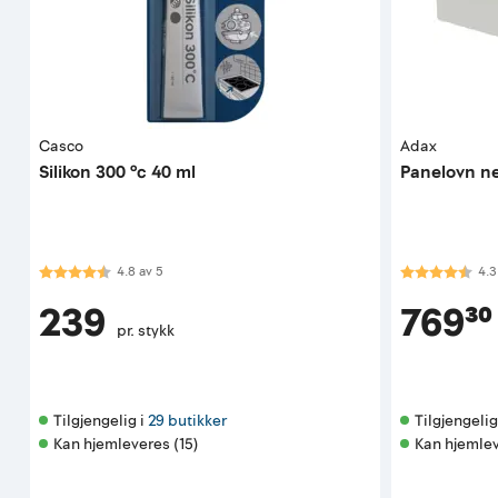
Casco
Adax
Silikon 300 °c 40 ml
Panelovn n
Karakter:
4.8 av 5 mulige
Karakter:
4.3
4.8
av
5
4.3
239
769³⁰
pr. stykk
Tilgjengelig i 
29 butikker
Tilgjengelig 
Kan hjemleveres (15)
Kan hjemlev