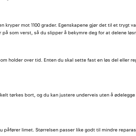
en kryper mot 1100 grader. Egenskapene gjør det til et trygt 
r på som verst, så du slipper å bekymre deg for at delene løsn
som holder over tid. Enten du skal sette fast en løs del eller 
kelt tørkes bort, og du kan justere underveis uten å ødelegge o
du påfører limet. Størrelsen passer like godt til mindre repara