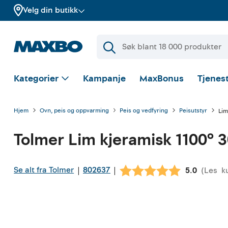
Velg din butikk
Kategorier
Kampanje
MaxBonus
Tjenest
Hjem
Ovn, peis og oppvarming
Peis og vedfyring
Peisutstyr
Lim
Tolmer
Lim kjeramisk 1100° 
Se alt fra Tolmer
802637
|
|
(
Les
k
Gjennomsni
5.0