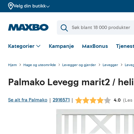
Velg din butikk
Kategorier
Kampanje
MaxBonus
Tjenest
Hjem
Hage og uteområde
Levegger og gjerder
Levegger
Leveg
Palmako
Levegg marit2 / he
Se alt fra Palmako
2916571
|
|
(
Les
Gjennoms
4.0