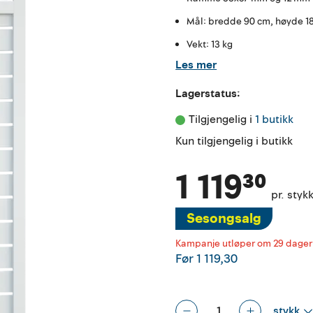
Mål: bredde 90 cm, høyde 1
Vekt: 13 kg
Les mer
Lagerstatus:
Tilgjengelig i 
1 butikk
Kun tilgjengelig i butikk
1 119³⁰
pr. styk
Sesongsalg
Kampanje utløper om 29 dager
Før
1 119,30
stykk