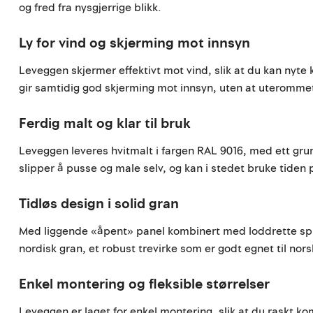
og fred fra nysgjerrige blikk.
Ly for vind og skjerming mot innsyn
Leveggen skjermer effektivt mot vind, slik at du kan nyte 
gir samtidig god skjerming mot innsyn, uten at uterommet
Ferdig malt og klar til bruk
Leveggen leveres hvitmalt i fargen RAL 9016, med ett grun
slipper å pusse og male selv, og kan i stedet bruke tiden 
Tidløs design i solid gran
Med liggende «åpent» panel kombinert med loddrette spiler
nordisk gran, et robust trevirke som er godt egnet til nor
Enkel montering og fleksible størrelser
Leveggen er laget for enkel montering, slik at du raskt kom