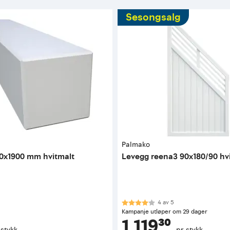
Sesongsalg
Palmako
90x1900 mm hvitmalt
Levegg reena3 90x180/90 hv
Karakter:
4.0 av 5 mulige
4
av
5
Kampanje utløper om 29 dager
1 119³⁰
 stykk
pr. stykk