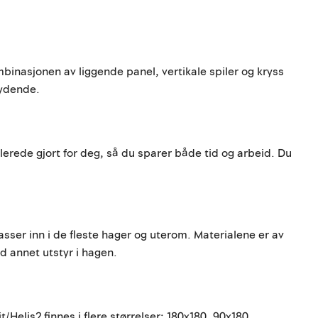
mbinasjonen av liggende panel, vertikale spiler og kryss
bydende.
erede gjort for deg, så du sparer både tid og arbeid. Du
sser inn i de fleste hager og uterom. Materialene er av
ed annet utstyr i hagen.
Helis2 finnes i flere størrelser: 180x180, 90x180,