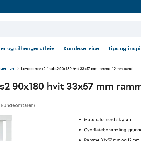
er og tilhengerutleie
Kundeservice
Tips og insp
ger i tre
Levegg marit2 / helis2 90x180 hvit 33x57 mm ramme. 12 mm panel
lis2 90x180 hvit 33x57 mm ram
kundeomtaler
)
nittskarakter:
Materiale: nordisk gran
Overflatebehandling: grunne
Ramme 33x57 mm og 12 mm 