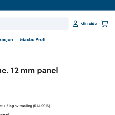
Min side
irasjon
Maxbo Proff
me. 12 mm panel
t + 2 lag hvitmaling (RAL 9016)
panel