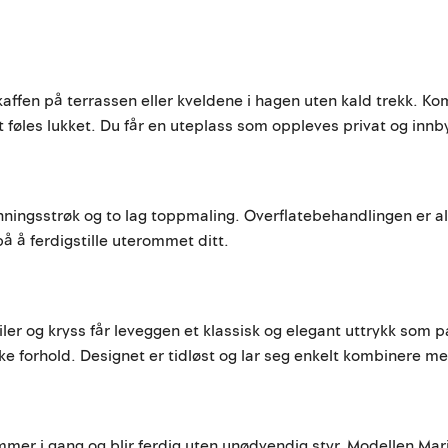
kaffen på terrassen eller kveldene i hagen uten kald trekk. Ko
 føles lukket. Du får en uteplass som oppleves privat og inn
ningsstrøk og to lag toppmaling. Overflatebehandlingen er all
på å ferdigstille uterommet ditt.
 og kryss får leveggen et klassisk og elegant uttrykk som pa
ske forhold. Designet er tidløst og lar seg enkelt kombinere m
mer i gang og blir ferdig uten unødvendig styr. Modellen Marit/