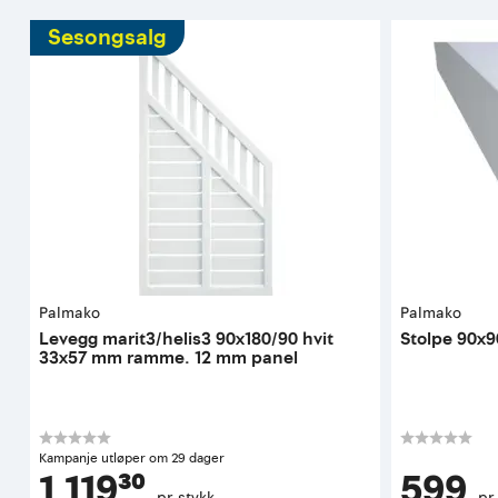
Sesongsalg
Palmako
Palmako
Levegg marit3/helis3 90x180/90 hvit
Stolpe 90x
33x57 mm ramme. 12 mm panel
Kampanje utløper om 29 dager
1 119³⁰
599
pr. stykk
pr.