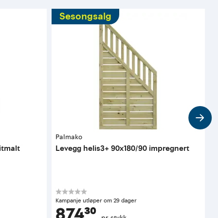
Sesongsalg
Palmako
P
itmalt
Levegg helis3+ 90x180/90 impregnert
S
K
Kampanje utløper om 29 dager
874³⁰
pr. stykk