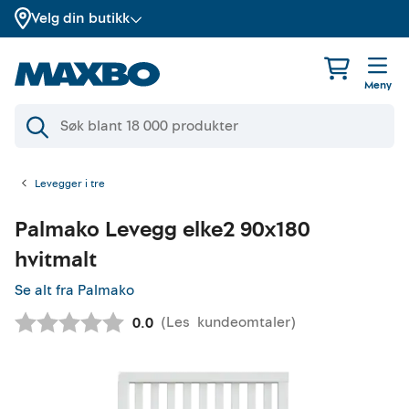
Velg din butikk
Meny
Levegger i tre
Palmako
Levegg elke2 90x180
hvitmalt
Se alt fra Palmako
(
Les
kundeomtaler
)
Gjennomsnittskarakter:
0.0