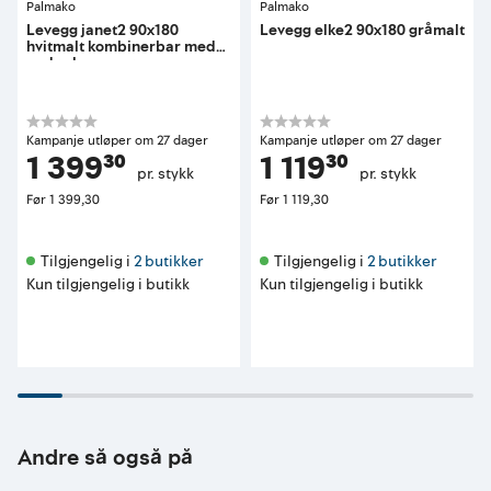
Palmako
Palmako
Levegg janet2 90x180
Levegg elke2 90x180 gråmalt
hvitmalt kombinerbar med
andre levegger
Kampanje utløper om 27 dager
Kampanje utløper om 27 dager
1 399³⁰
1 119³⁰
pr. stykk
pr. stykk
Før
1 399,30
Før
1 119,30
Tilgjengelig i 
2 butikker
Tilgjengelig i 
2 butikker
Kun tilgjengelig i butikk
Kun tilgjengelig i butikk
Andre så også på