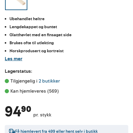
Ubehandlet heltre
Lengdekappet og buntet
Glatthøvlet med en finsaget side
Brukes ofte til utlekting
Norskprodusert og kortreist
Les mer
Lagerstatus:
Tilgjengelig i 
2 butikker
Kan hjemleveres (569)
94⁹⁰
pr. stykk
Få hjemlevert fra
499
eller hent selv i butikk