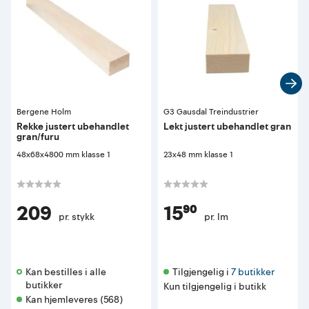
Bergene Holm
G3 Gausdal Treindustrier
Rekke justert ubehandlet
Lekt justert ubehandlet gran
gran/furu
48x68x4800 mm klasse 1
23x48 mm klasse 1
209
15⁹⁰
pr. stykk
pr. lm
Kan bestilles i alle 
Tilgjengelig i 
7 butikker
butikker 
Kun tilgjengelig i butikk
Kan hjemleveres (568)