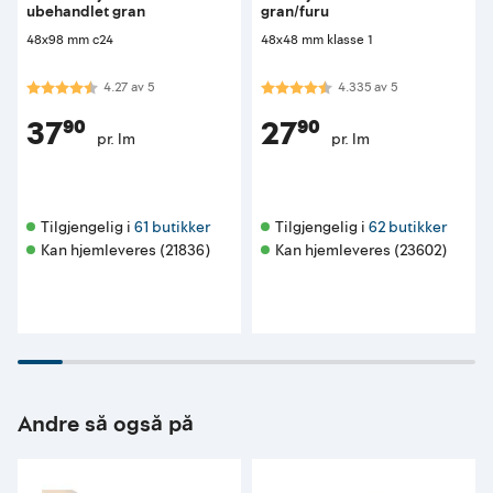
ubehandlet gran
gran/furu
48x98 mm c24
48x48 mm klasse 1
Karakter:
4.3 av 5 mulige
Karakter:
4.3 av 5 mulige
4.27
av
5
4.335
av
5
37⁹⁰
27⁹⁰
pr. lm
pr. lm
Tilgjengelig i 
61 butikker
Tilgjengelig i 
62 butikker
Kan hjemleveres (21836)
Kan hjemleveres (23602)
Andre så også på