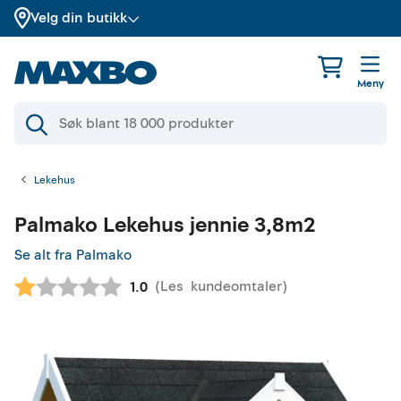
Velg din butikk
Meny
Lekehus
Palmako
Lekehus jennie 3,8m2
Se alt fra Palmako
(
Les
kundeomtaler
)
Gjennomsnittskarakter:
1.0