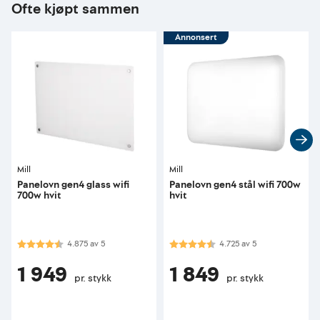
Ofte kjøpt sammen
Annonsert
Mill
Mill
Panelovn gen4 glass wifi
Panelovn gen4 stål wifi 700w
700w hvit
hvit
Karakter:
4.9 av 5 mulige
Karakter:
4.7 av 5 mulige
4.875
av
5
4.725
av
5
1 949
1 849
pr. stykk
pr. stykk