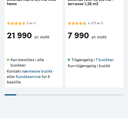
hems
terrasse 1,26 m2
Karakter:
5.0 av 5 mulige
Karakter:
4.4 av 5 mulige
5
av
5
4.375
av
5
21 990
7 990
pr. stykk
pr. stykk
Kan bestilles i alle 
Tilgjengelig i 
7 butikker
butikker 
Kun tilgjengelig i butikk
Kontakt
nærmeste butikk
eller
Kundeservice
for å
bestille