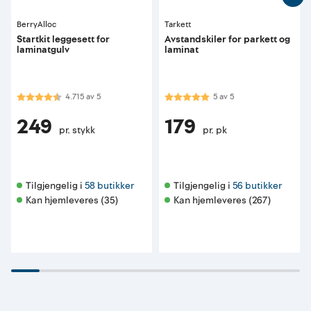
BerryAlloc
Tarkett
Startkit leggesett for
Avstandskiler for parkett og
laminatgulv
laminat
Karakter:
4.7 av 5 mulige
Karakter:
5.0 av 5 mulige
4.715
av
5
5
av
5
249
179
pr. stykk
pr. pk
Tilgjengelig i 
58 butikker
Tilgjengelig i 
56 butikker
Kan hjemleveres (35)
Kan hjemleveres (267)