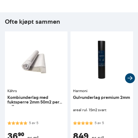
Ofte kjøpt sammen
Kährs
Harmoni
Kombiunderlag med
Gulvunderlag premium 2mm
fuktsperre 2mm 50m2 per
rull
areal rul: 15m2 svart
Karakter:
5.0 av 5 mulige
Karakter:
5.0 av 5 mulige
5
av
5
5
av
5
36⁹⁰
849
pr. m²
pr. rull