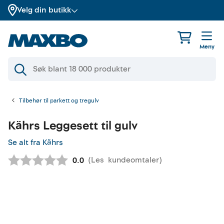
Velg din butikk
Meny
Tilbehør til parkett og tregulv
Kährs
Leggesett til gulv
Se alt fra Kährs
(
Les
kundeomtaler
)
Gjennomsnittskarakter:
0.0