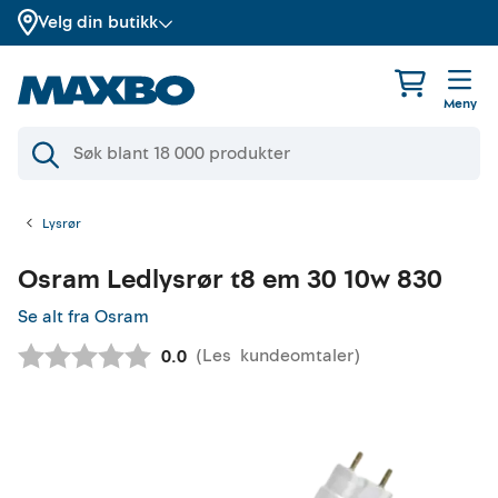
Velg din butikk
Meny
Lysrør
Osram
Ledlysrør t8 em 30 10w 830
Se alt fra Osram
(
Les
kundeomtaler
)
Gjennomsnittskarakter:
0.0