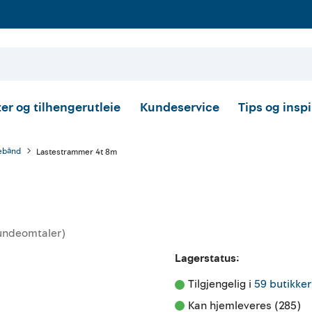
er og tilhengerutleie
Kundeservice
Tips og insp
tebånd
Lastestrammer 4t 8m
undeomtaler
)
ttskarakter:
Lagerstatus:
Tilgjengelig i 
59 butikker
Kan hjemleveres (285)