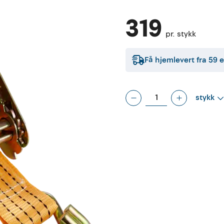
319
pr. stykk
Få hjemlevert fra
59
e
stykk