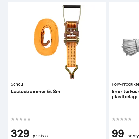
Schou
Poly-Produkt
Lastestrammer 5t 8m
Snor tørke
plastbelagt
329
99
pr. stykk
pr. st