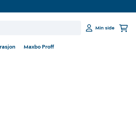
Min side
irasjon
Maxbo Proff