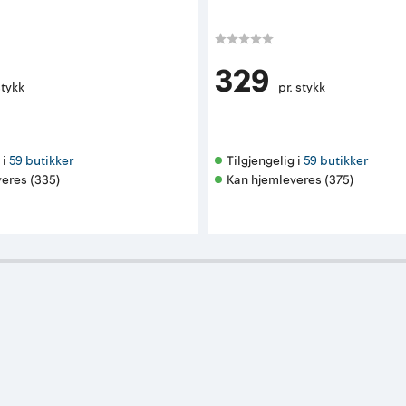
329
stykk
pr. stykk
i 
59 butikker
Tilgjengelig i 
59 butikker
eres (335)
Kan hjemleveres (375)