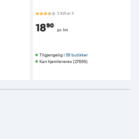
Karakter:
3.9 av 5 mulige
K
3.925
av
5
18⁹⁰
pr. lm
Tilgjengelig i 
59 butikker
Kan hjemleveres (27695)
K