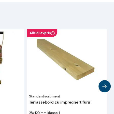
Alltid lavpris
Standardsortiment
B
Terrassebord cu impregnert furu
A
28x120 mm klasse 1