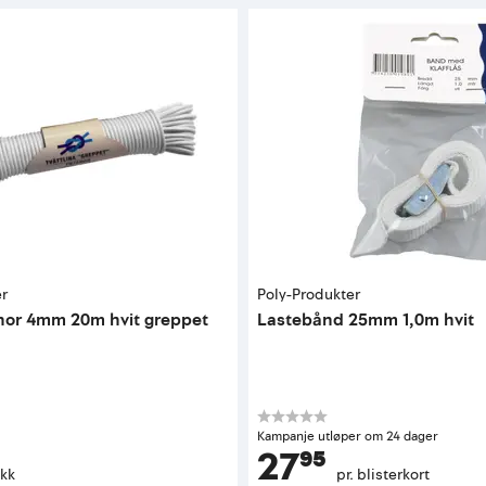
er
Poly-Produkter
snor 4mm 20m hvit greppet
Lastebånd 25mm 1,0m hvit
Kampanje utløper om 24 dager
27⁹⁵
ykk
pr. blisterkort