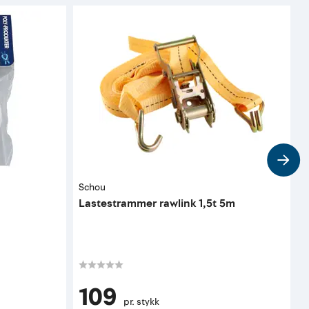
Schou
D
Lastestrammer rawlink 1,5t 5m
B
g
109
pr. stykk