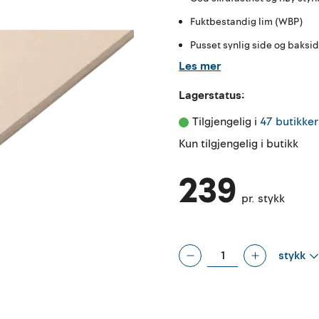
Fuktbestandig lim (WBP)
Pusset synlig side og baks
Les mer
Lagerstatus:
Tilgjengelig i 
47 butikker
Kun tilgjengelig i butikk
239
pr. stykk
stykk