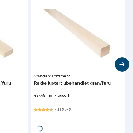
Standardsortiment
F
/furu
Rekke justert ubehandlet gran/furu
K
w
48x48 mm klasse 1
Karakter:
4.3 av 5 mulige
K
4.335
av
5