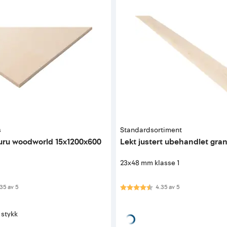
s
Standardsortiment
furu woodworld 15x1200x600
Lekt justert ubehandlet gran
23x48 mm klasse 1
 av 5 mulige
Karakter:
4.3 av 5 mulige
35
av
5
4.35
av
5
. stykk