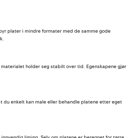
ilbyr plater i mindre formater med de samme gode
k.
 materialet holder seg stabilt over tid. Egenskapene gjør
 at du enkelt kan male eller behandle platene etter eget
nnvendig liming. Selv om platene er beregnet for tørre