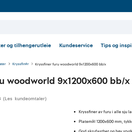
er og tilhengerutleie
Kundeservice
Tips og insp
ater
Kryssfinér
Kryssfiner furu woodworld 9x1200x600 bb/x
uru woodworld 9x1200x600 bb/x
(
Les
kundeomtaler
)
ennomsnittskarakter:
8
Kryssfiner av furu i alle sju l
Platemål 1200x600 mm, tyk
God skrufasthet og høy styr