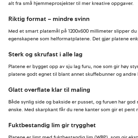
alt fra små hjemmeprosjekter til mer kreative oppgaver.
Riktig format – mindre svinn
Med et smart platemål på 1200x600 millimeter slipper du
egenskapene som helformatplatene. Det gjør platene enkle 
Sterk og skrufast i alle lag
Platene er bygget opp av sju lag furu, noe som gir høy st
platene godt egnet til blant annet skuffebunner og andre 
Glatt overflate klar til maling
Både synlig side og bakside er pusset, og furuen har god m
ønske. Med skarpkant får du rene kanter som gir et pent re
Fuktbestandig lim gir trygghet
Platene er limt med fuktbestandig lim (WBP), som gir ek