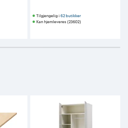
Tilgjengelig i 
62 butikker
Kan hjemleveres (23602)
K