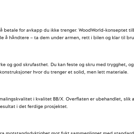
 å betale for avkapp du ikke trenger. WoodWorld-konseptet t
å håndtere – ta dem under armen, rett i bilen og klar til bru
yrke og god skrufasthet. Du kan feste og skru med trygghet, og
konstruksjoner hvor du trenger et solid, men lett materiale.
alingskvalitet i kvalitet BB/X. Overflaten er ubehandlet, slik
sultat i det ferdige prosjektet.
stra motstandsdyktighet mot fukt sammenlignet med standard i