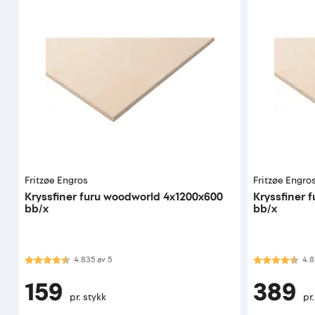
Fritzøe Engros
Fritzøe Engro
Kryssfiner furu woodworld 4x1200x600
Kryssfiner 
bb/x
bb/x
Karakter:
4.8 av 5 mulige
Karakter:
4.8
4.835
av
5
4.8
159
389
pr. stykk
pr