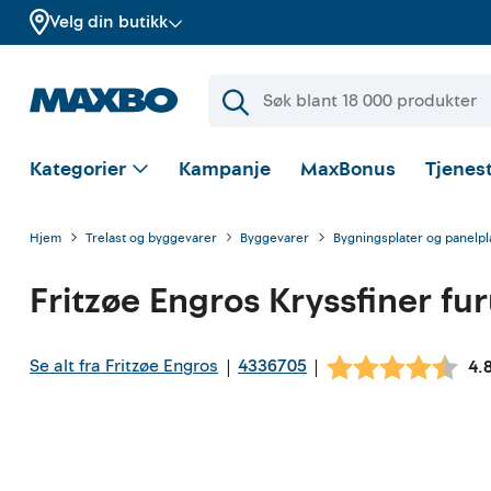
Velg din butikk
Kategorier
Kampanje
MaxBonus
Tjenest
Hjem
Trelast og byggevarer
Byggevarer
Bygningsplater og panelpl
Fritzøe Engros
Kryssfiner f
Se alt fra Fritzøe Engros
4336705
|
|
Gj
4.