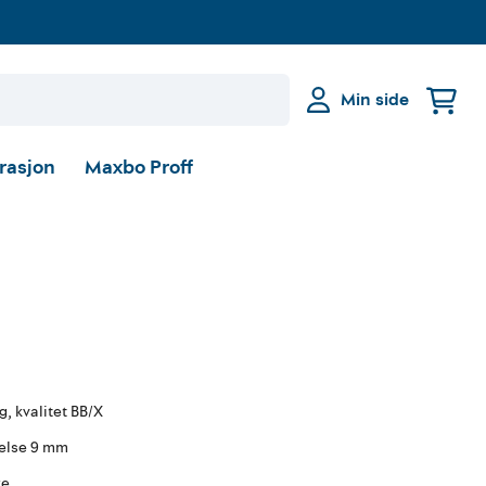
Min side
irasjon
Maxbo Proff
ag, kvalitet BB/X
kelse 9 mm
ke