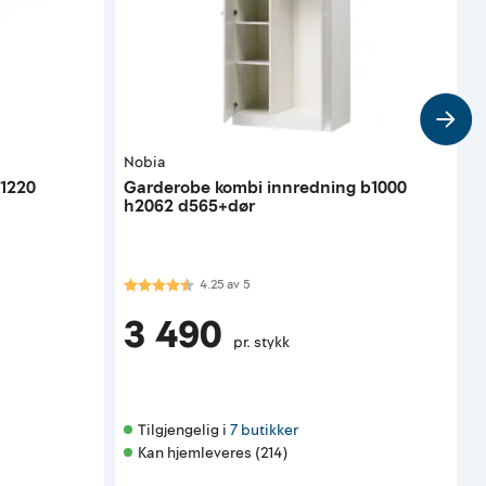
Nobia
x1220
Garderobe kombi innredning b1000
H
h2062 d565+dør
m
Karakter:
4.3 av 5 mulige
4.25
av
5
3 490
pr. stykk
Tilgjengelig i 
7 butikker
Kan hjemleveres (214)