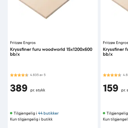
Fritzøe Engros
Fritzøe Engro
Kryssfiner furu woodworld 15x1200x600
Kryssfiner 
bb/x
bb/x
Karakter:
4.8 av 5 mulige
Karakter:
4.8
4.835
av
5
4.8
389
159
pr. stykk
pr. 
Tilgjengelig i 
44 butikker
Tilgjengelig 
Kun tilgjengelig i butikk
Kun tilgjengel