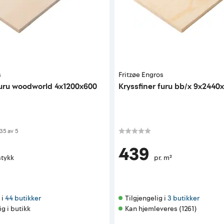
s
Fritzøe Engros
furu woodworld 4x1200x600
Kryssfiner furu bb/x 9x2440
 av 5 mulige
35
av
5
439
stykk
pr. m²
i 
44 butikker
Tilgjengelig i 
3 butikker
ig i butikk
Kan hjemleveres (1261)