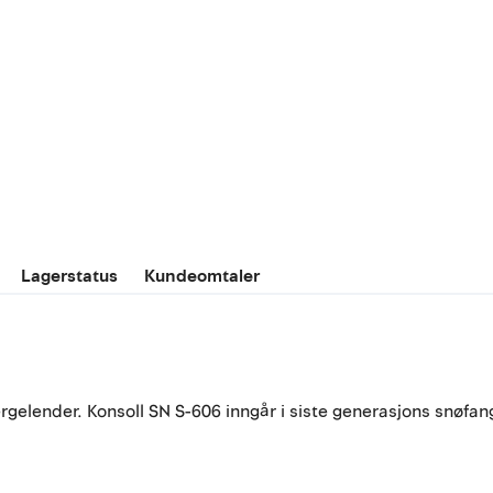
Lagerstatus
Kundeomtaler
ttergelender. Konsoll SN S-606 inngår i siste generasjons snøf