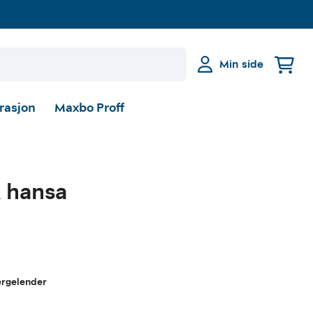
Min side
irasjon
Maxbo Proff
& hansa
ergelender