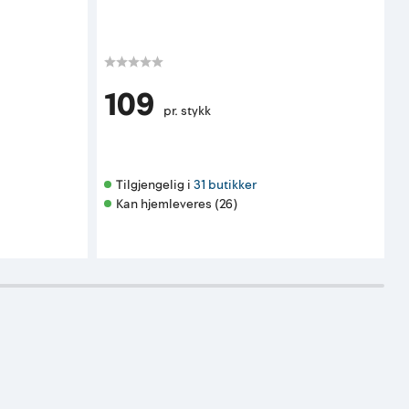
2
K
109
pr. stykk
Tilgjengelig i 
31 butikker
Kan hjemleveres (26)