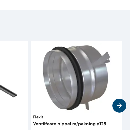
Flexit
S
Ventilfeste nippel m/pakning ø125
L