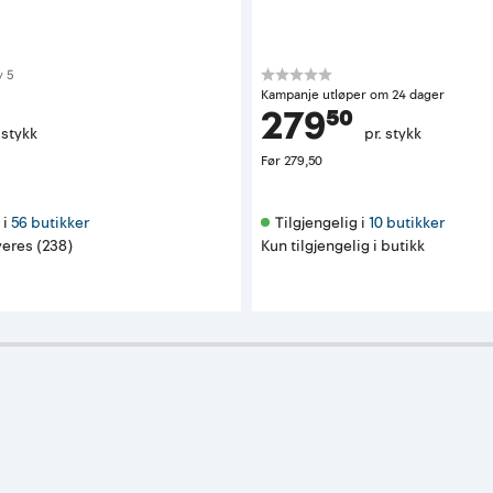
 av 5 mulige
v
5
Kampanje utløper om 24 dager
279⁵⁰
 stykk
pr. stykk
Før
279,50
i 
56 butikker
Tilgjengelig i 
10 butikker
eres (238)
Kun tilgjengelig i butikk