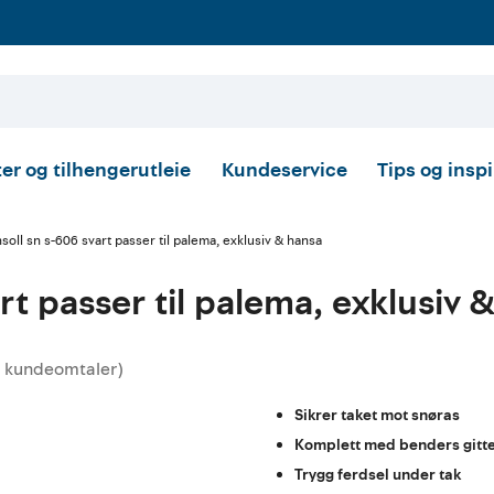
er og tilhengerutleie
Kundeservice
Tips og insp
soll sn s-606 svart passer til palema, exklusiv & hansa
rt passer til palema, exklusiv 
kundeomtaler
)
nittskarakter:
Sikrer taket mot snøras
Komplett med benders gitt
Trygg ferdsel under tak