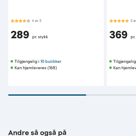
Karakter:
4.0 av 5 mulige
Karakter:
5.0
4
av
5
5
a
289
369
pr. stykk
pr.
Tilgjengelig i 
10 butikker
Tilgjengelig 
Kan hjemleveres (168)
Kan hjemlev
Andre så også på