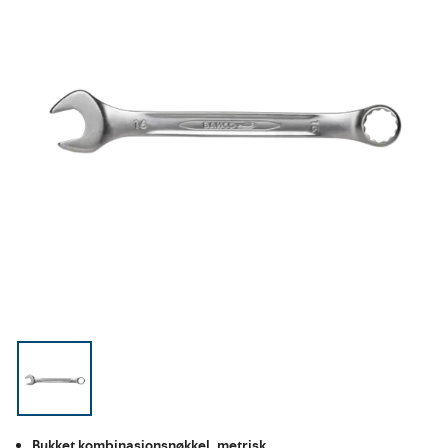
Bukket kombinasjonsnøkkel, metrisk