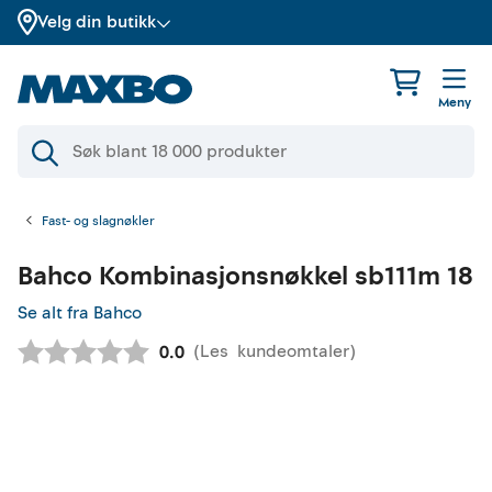
Velg din butikk
Meny
Fast- og slagnøkler
Bahco
Kombinasjonsnøkkel sb111m 18
Se alt fra Bahco
(
Les
kundeomtaler
)
Gjennomsnittskarakter:
0.0