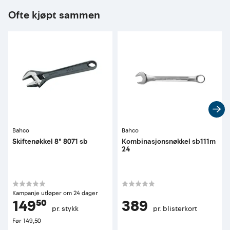
Ofte kjøpt sammen
Bahco
Bahco
Skiftenøkkel 8" 8071 sb
Kombinasjonsnøkkel sb111m
24
Kampanje utløper om 24 dager
149⁵⁰
389
pr. stykk
pr. blisterkort
Før
149,50