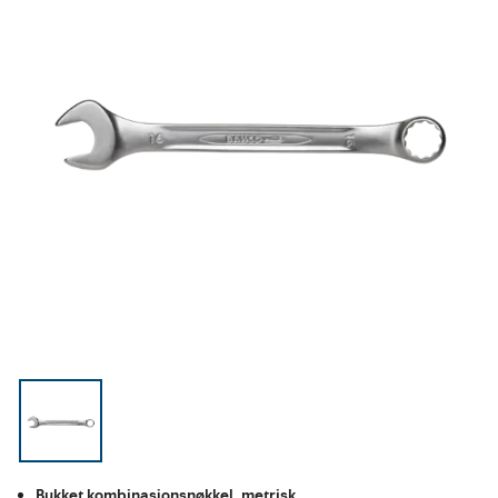
Bukket kombinasjonsnøkkel, metrisk