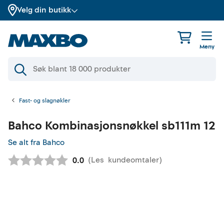
Velg din butikk
Meny
Fast- og slagnøkler
Bahco
Kombinasjonsnøkkel sb111m 12
Se alt fra Bahco
(
Les
kundeomtaler
)
Gjennomsnittskarakter:
0.0