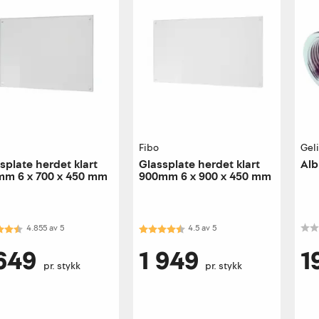
Fibo
Gel
splate herdet klart
Glassplate herdet klart
Alb
mm 6 x 700 x 450 mm
900mm 6 x 900 x 450 mm
kter:
4.9 av 5 mulige
Karakter:
4.5 av 5 mulige
4.855
av
5
4.5
av
5
 649
1 949
1
pr. stykk
pr. stykk