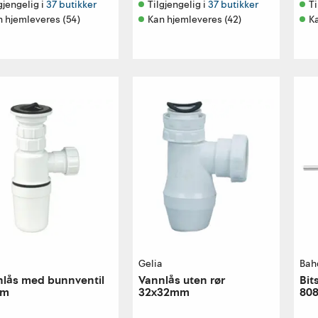
gjengelig i 
37 butikker
Tilgjengelig i 
37 butikker
Ti
n hjemleveres (54)
Kan hjemleveres (42)
K
a
Gelia
Bah
lås med bunnventil
Vannlås uten rør
Bit
mm
32x32mm
80