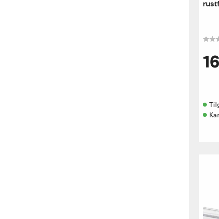
rust
1
Til
Ka