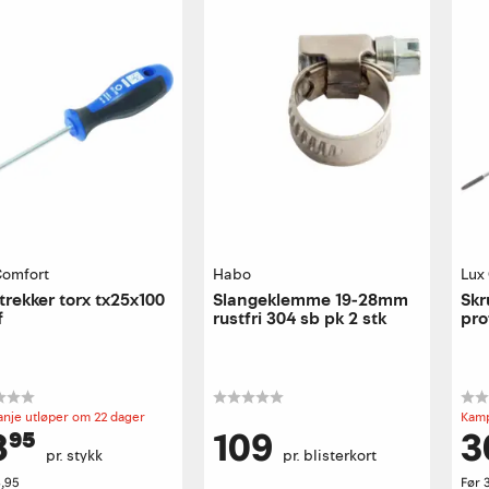
Comfort
Habo
Lux
trekker torx tx25x100
Slangeklemme 19-28mm
Skr
f
rustfri 304 sb pk 2 stk
pro
nje utløper om 22 dager
Kamp
⁹⁵
109
3
pr. stykk
pr. blisterkort
,95
Før