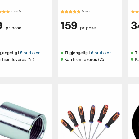
kter:
5.0 av 5 mulige
Karakter:
5.0 av 5 mulige
Kar
5
av
5
5
av
5
9
159
3
pr. pose
pr. pose
gjengelig i 
5 butikker
Tilgjengelig i 
6 butikker
Ti
 hjemleveres (41)
Kan hjemleveres (25)
K