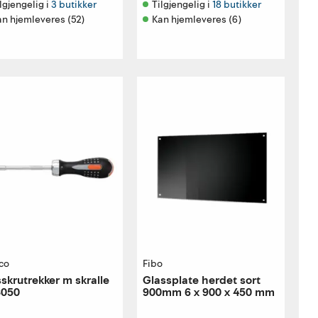
lgjengelig i 
3 butikker
Tilgjengelig i 
18 butikker
an hjemleveres (52)
Kan hjemleveres (6)
co
Fibo
sskrutrekker m skralle
Glassplate herdet sort
8050
900mm 6 x 900 x 450 mm