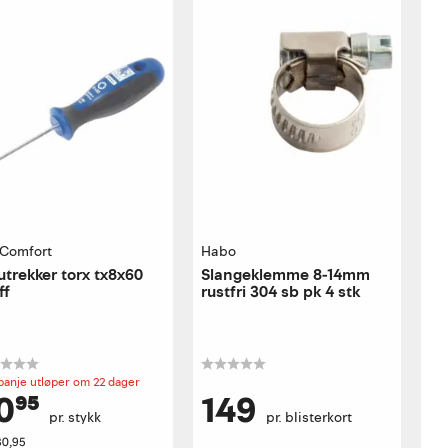
 Comfort
Habo
utrekker torx tx8x60
Slangeklemme 8-14mm
ff
rustfri 304 sb pk 4 stk
anje utløper om 22 dager
0⁹⁵
149
pr. stykk
pr. blisterkort
30,95