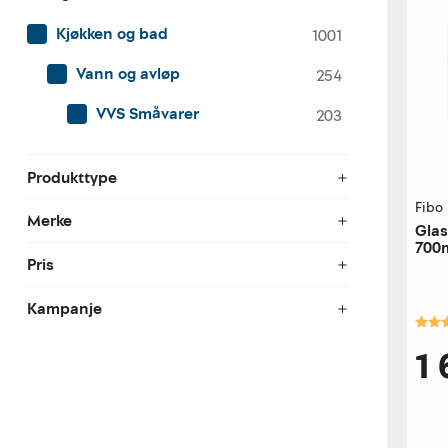
Kjøkken og bad
1001
Vann og avløp
254
VVS Småvarer
203
Produkttype
Fibo
Merke
Glas
700
Pris
Kampanje
Kara
1