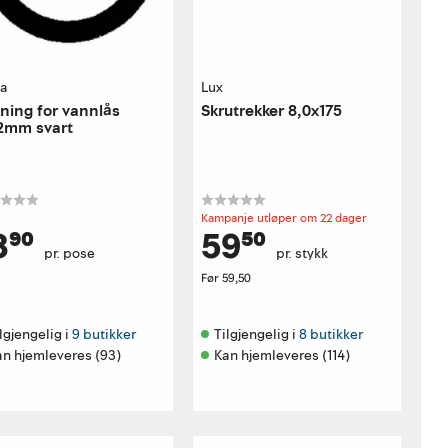
ia
Lux
ning for vannlås
Skrutrekker 8,0x175
2mm svart
Kampanje utløper om 22 dager
8⁹⁰
59⁵⁰
pr. pose
pr. stykk
Før
59,50
lgjengelig i 
9 butikker
Tilgjengelig i 
8 butikker
an hjemleveres (93)
Kan hjemleveres (114)