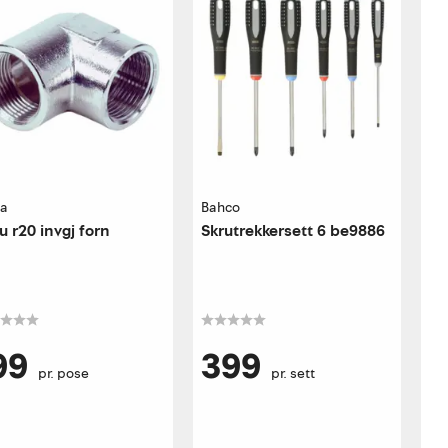
ia
Bahco
u r20 invgj forn
Skrutrekkersett 6 be9886
99
399
pr. pose
pr. sett