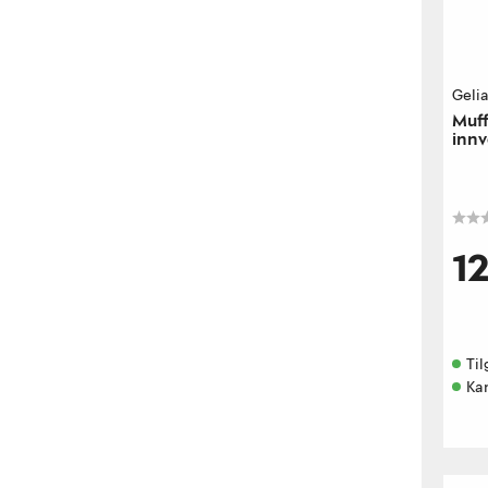
Geli
Muff
innv
1
Til
Kan