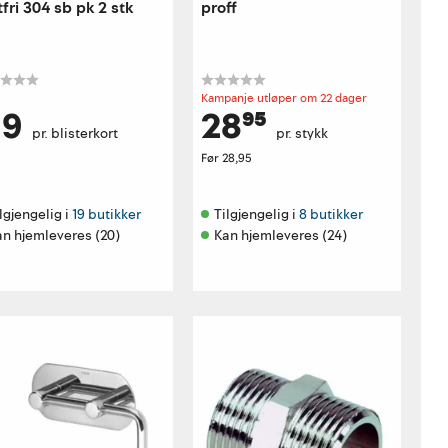
tfri 304 sb pk 2 stk
proff
Kampanje utløper om 22 dager
19
28⁹⁵
pr. blisterkort
pr. stykk
Før
28,95
lgjengelig i 
19 butikker
Tilgjengelig i 
8 butikker
an hjemleveres (20)
Kan hjemleveres (24)