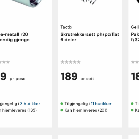
a
Tactix
Gel
e-metall r20
Skrutrekkersett ph/pz/flat
Pak
endig gjenge
6 deler
f/3
29
189
1
pr. pose
pr. sett
gjengelig i 
3 butikker
Tilgjengelig i 
11 butikker
Ti
 hjemleveres (135)
Kan hjemleveres (201)
K