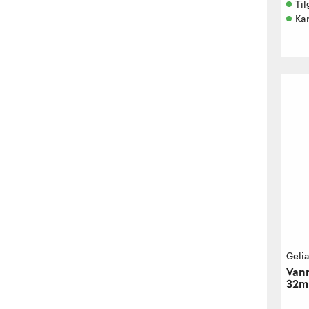
Til
Ka
Geli
Vann
32