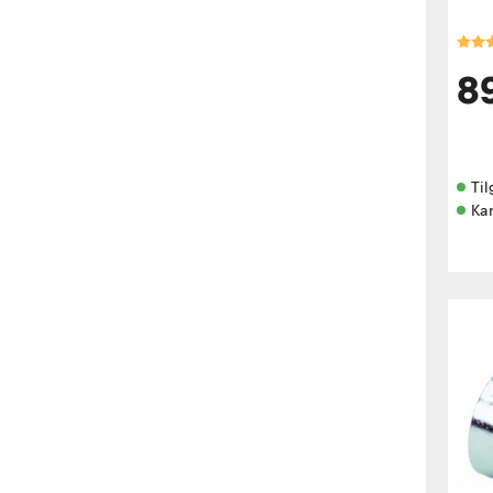
Kara
8
Til
Kan