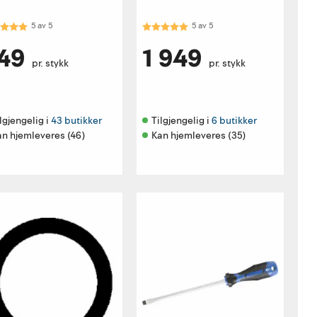
akter:
5.0 av 5 mulige
Karakter:
5.0 av 5 mulige
5
av
5
5
av
5
49
1 949
pr. stykk
pr. stykk
lgjengelig i 
43 butikker
Tilgjengelig i 
6 butikker
an hjemleveres (46)
Kan hjemleveres (35)