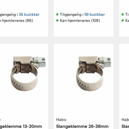
gjengelig i 
36 butikker
Tilgjengelig i 
59 butikker
Ti
n hjemleveres (88)
Kan hjemleveres (108)
K
o
Habo
Ha
ngeklemme 13-20mm
Slangeklemme 26-38mm
Sl