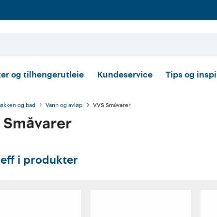
er og tilhengerutleie
Kundeservice
Tips og insp
jøkken og bad
Vann og avløp
VVS Småvarer
 Småvarer
reff i produkter