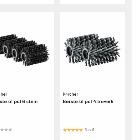
cher
Kärcher
ste til pcl 6 stein
Børste til pcl 4 treverk
Karakter:
5.0 av 5 mulige
5
av
5