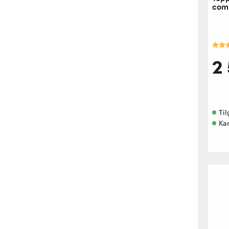
com
Kara
2
Til
Kan