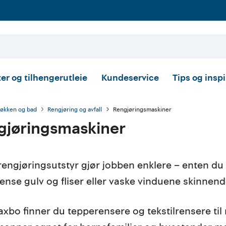
er og tilhengerutleie
Kundeservice
Tips og insp
jøkken og bad
Rengjøring og avfall
Rengjøringsmaskiner
gjøringsmaskiner
 rengjøringsutstyr gjør jobben enklere – enten du 
nse gulv og fliser eller vaske vinduene skinnend
xbo finner du tepperensere og tekstilrensere ti