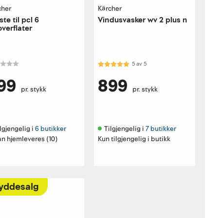
cher
Kärcher
ste til pcl 6
Vindusvasker wv 2 plus n
overflater
Karakter:
5.0 av 5 mulige
5
av
5
99
899
pr. stykk
pr. stykk
lgjengelig i 
6 butikker
Tilgjengelig i 
7 butikker
an hjemleveres (10)
Kun tilgjengelig i butikk
yddesalg