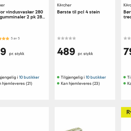
her
Kärcher
Kär
for vindusvasker 280
Børste til pcl 4 stein
Bør
gumminaler 2 pk 280
tre
kter:
5.0 av 5 mulige
5
av
5
99
489
7
pr. stykk
pr. stykk
gjengelig i 
10 butikker
Tilgjengelig i 
10 butikker
Ti
 hjemleveres (21)
Kan hjemleveres (23)
K
R