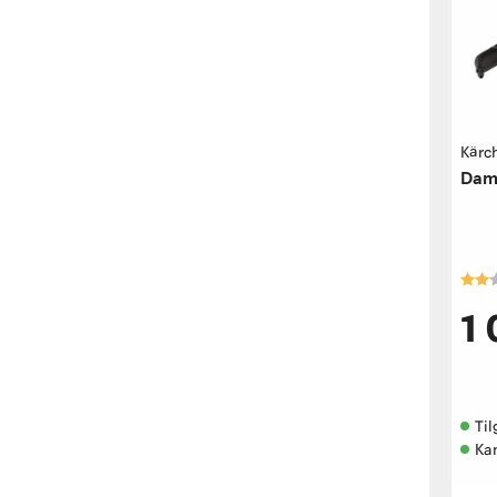
Kärc
Damp
Kara
1
Til
Kan