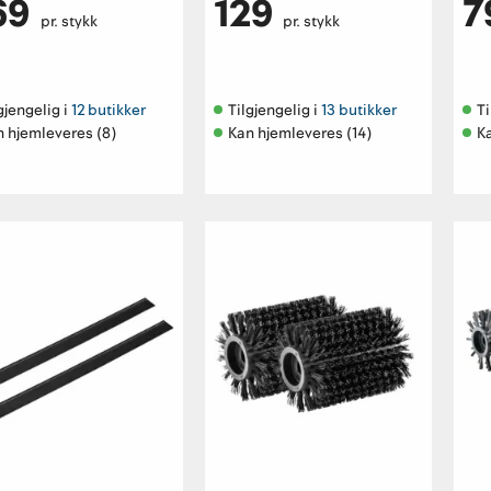
69
129
7
pr. stykk
pr. stykk
gjengelig i 
12 butikker
Tilgjengelig i 
13 butikker
Ti
n hjemleveres (8)
Kan hjemleveres (14)
K