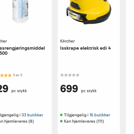
cher
Kärcher
ssrengjøringsmiddel
Isskrape elektrisk edi 4
500
akter:
5.0 av 5 mulige
5
av
5
29
699
pr. stykk
pr. stykk
lgjengelig i 
33 butikker
Tilgjengelig i 
16 butikker
an hjemleveres (8)
Kan hjemleveres (111)