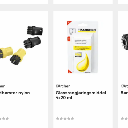
her
Kärcher
Kär
børster nylon
Glassrengjøringsmiddel
Bør
4x20 ml