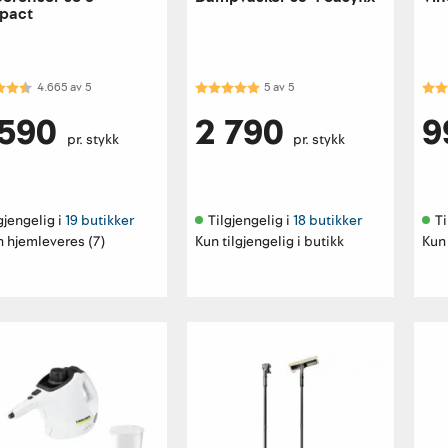
pact
kter:
4.7 av 5 mulige
Karakter:
5.0 av 5 mulige
Kar
4.665
av
5
5
av
5
 590
2 790
9
pr. stykk
pr. stykk
gjengelig i 
19 butikker
Tilgjengelig i 
18 butikker
Ti
 hjemleveres (7)
Kun tilgjengelig i butikk
Kun 