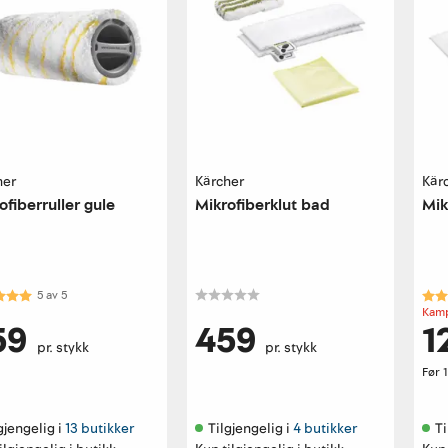
her
Kärcher
Kär
ofiberruller gule
Mikrofiberklut bad
Mik
kter:
5.0 av 5 mulige
Kar
5
av
5
Kamp
59
459
1
pr. stykk
pr. stykk
Før
gjengelig i 
13 butikker
Tilgjengelig i 
4 butikker
Ti