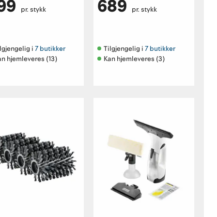
99
689
pr. stykk
pr. stykk
lgjengelig i 
7 butikker
Tilgjengelig i 
7 butikker
an hjemleveres (13)
Kan hjemleveres (3)