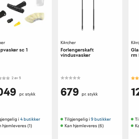
her
Kärcher
Kär
vasker sc 1
Forlengerskaft
Gla
vindusvasker
rm 
kter:
2.0 av 5 mulige
Kar
2
av
5
 049
679
1
pr. stykk
pr. stykk
gjengelig i 
4 butikker
Tilgjengelig i 
9 butikker
Ti
 hjemleveres (1)
Kan hjemleveres (6)
K