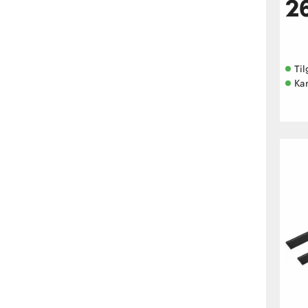
2
Til
Ka