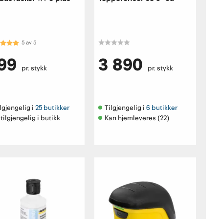
akter:
5.0 av 5 mulige
5
av
5
99
3 890
pr. stykk
pr. stykk
lgjengelig i 
25 butikker
Tilgjengelig i 
6 butikker
tilgjengelig i butikk
Kan hjemleveres (22)