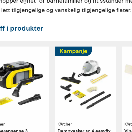
pper egnet for barnefamilier og husstander me
 lett tilgjengelige og vanskelig tilgjengelige flater.
ff i produkter
Kampanje
her
Kärcher
Kär
erenser se 3
Dampvasker sc 4 easyfix
Vin