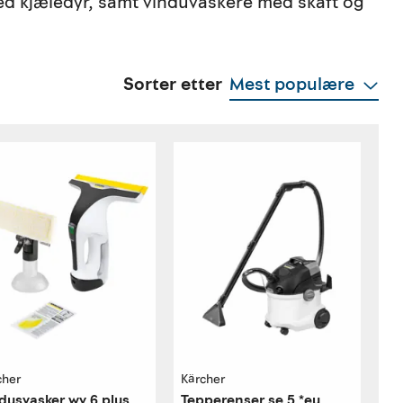
d kjæledyr, samt vinduvaskere med skaft og
Sorter etter
Mest populære
cher
Kärcher
dusvasker wv 6 plus
Tepperenser se 5 *eu