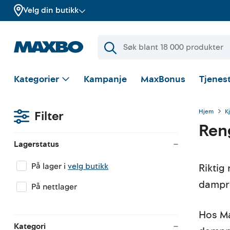
Velg din butikk
Kategorier
Kampanje
MaxBonus
Tjenest
Hjem
K
Filter
Ren
Lagerstatus
På lager i
velg butikk
Riktig
dampre
På nettlager
Hos Ma
Kategori