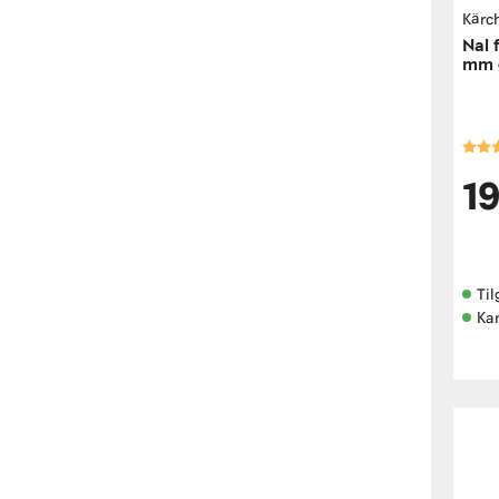
Kärc
Nal 
mm 
mm
Kara
1
Til
Kan