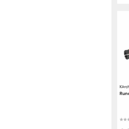
Kärc
Rund