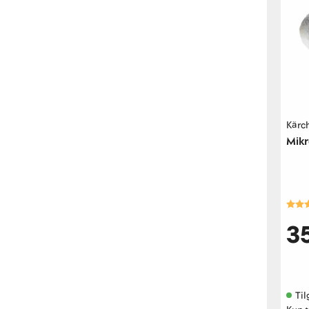
Kärc
Mikr
Kara
3
Til