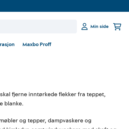
Min side
irasjon
Maxbo Proff
skal fjerne inntørkede flekker fra teppet,
e blanke.
l møbler og tepper, dampvaskere og