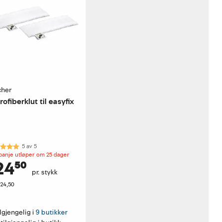
cher
rofiberklut til easyfix
akter:
5.0 av 5 mulige
5
av
5
anje utløper om 25 dager
24⁵⁰
pr. stykk
124,50
lgjengelig i 
9 butikker