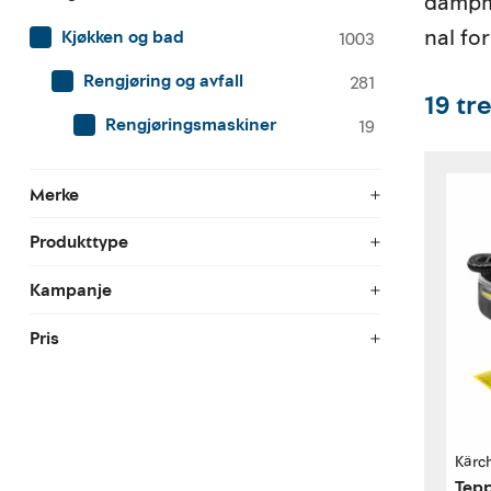
dampmo
nal for
Kjøkken og bad
1003
Rengjøring og avfall
281
19
tre
Rengjøringsmaskiner
19
Merke
Produkttype
Kampanje
Pris
Kärc
Tepp