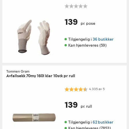
139
pr. pose
Tilgjengelig i 
36 butikker
Kan hjemleveres (59)
Tommen Gram
Avfallsekk 70my 160l klar 10stk pr rull
Karakter:
4.3 av 5 mulige
4.335
av
5
139
pr. rull
Tilgjengelig i 
62 butikker
Kan hjemleveres (7853)