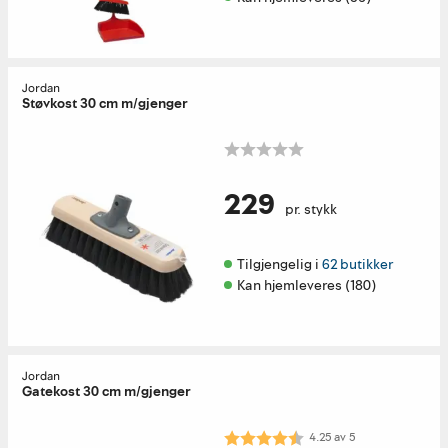
Jordan
Støvkost 30 cm m/gjenger
229
pr. stykk
Tilgjengelig i 
62 butikker
Kan hjemleveres (180)
Jordan
Gatekost 30 cm m/gjenger
Karakter:
4.3 av 5 mulige
4.25
av
5