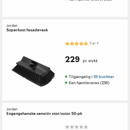
Jordan
Superkost fasadevask
Karakter:
5.0 av 5 mulige
5
av
5
229
pr. stykk
Tilgjengelig i 
59 butikker
Kan hjemleveres (258)
Jordan
Engangshanske sensitiv stor/xstor 50-pk