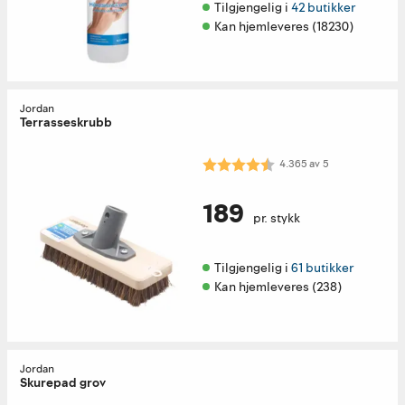
Tilgjengelig i 
42 butikker
Kan hjemleveres (18230)
Jordan
Terrasseskrubb
Karakter:
4.4 av 5 mulige
4.365
av
5
189
pr. stykk
Tilgjengelig i 
61 butikker
Kan hjemleveres (238)
Jordan
Skurepad grov