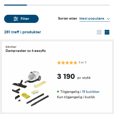
Sorter etter
Mest populære
Filter
281
treff i produkter
Kärcher
Dampvasker sc 4 easyfix
Karakter:
5.0 av 5 mulige
5
av
5
3 190
pr. stykk
Tilgjengelig i 
19 butikker
Kun tilgjengelig i butikk