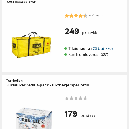
Avfallssekk stor
Karakter:
4.8 av 5 mulige
4.75
av
5
249
pr. stykk
Tilgjengelig i 
23 butikker
Kan hjemleveres (527)
Torrbollen
Fuktsluker refill 3-pack - fuktbekjemper refill
179
pr. stykk