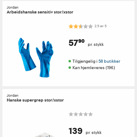
Jordan
Arbeidshanske sensitiv stor/xstor
Karakter:
2.5 av 5 mulige
2.5
av
5
57⁹⁰
pr. stykk
Tilgjengelig i 
58 butikker
Kan hjemleveres (196)
Jordan
Hanske supergrep stor/xstor
139
pr. stykk