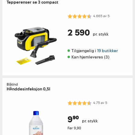
Tepperenser se 3 compact
Karakter:
4.7 av 5 mulige
4.665
av
5
2 590
pr. stykk
Tilgjengelig i 
19 butikker
Kan hjemleveres (3)
Blåtind
Hånddesinfeksjon 0,5l
Karakter:
4.8 av 5 mulige
4.75
av
5
9⁹⁰
pr. stykk
Før
9,90