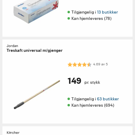
Tilgjengelig i 
13 butikker
Kan hjemleveres (78)
Jordan
Treskaft universal m/gjenger
Karakter:
4.7 av 5 mulige
4.69
av
5
149
pr. stykk
Tilgjengelig i 
63 butikker
Kan hjemleveres (694)
Kärcher