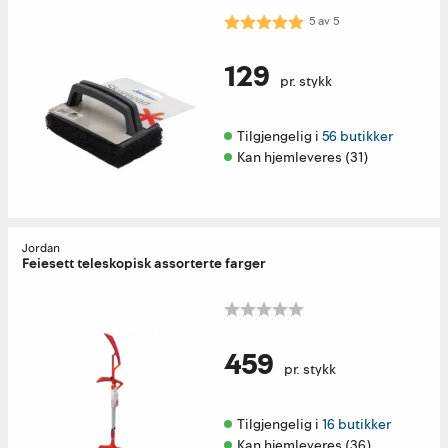
Karakter:
5.0 av 5 mulige
5
av
5
129
pr. stykk
Tilgjengelig i 
56 butikker
Kan hjemleveres (31)
Jordan
Feiesett teleskopisk assorterte farger
459
pr. stykk
Tilgjengelig i 
16 butikker
Kan hjemleveres (36)