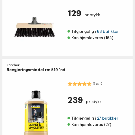
129
pr. stykk
Tilgjengelig i 
63 butikker
Kan hjemleveres (164)
Kärcher
Rengjøringsmiddel rm 519 *nd
Karakter:
5.0 av 5 mulige
5
av
5
239
pr. stykk
Tilgjengelig i 
27 butikker
Kan hjemleveres (27)