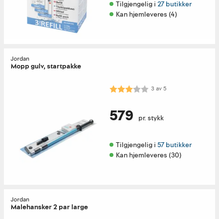
Tilgjengelig i 
27 butikker
Kan hjemleveres (4)
Jordan
Mopp gulv, startpakke
Karakter:
3.0 av 5 mulige
3
av
5
579
pr. stykk
Tilgjengelig i 
57 butikker
Kan hjemleveres (30)
Jordan
Malehansker 2 par large