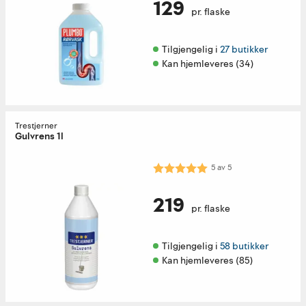
129
pr. flaske
Tilgjengelig i 
27 butikker
Kan hjemleveres (34)
Trestjerner
Gulvrens 1l
Karakter:
5.0 av 5 mulige
5
av
5
219
pr. flaske
Tilgjengelig i 
58 butikker
Kan hjemleveres (85)