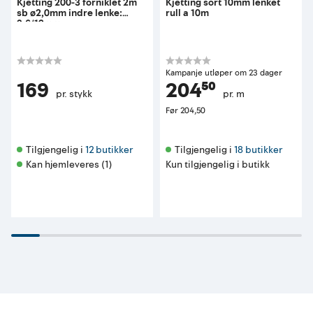
Kjetting 200-3 forniklet 2m
Kjetting sort 10mm lenket
sb ø2,0mm indre lenke:
rull a 10m
3,6/12mm
Kampanje utløper om 23 dager
169
204⁵⁰
pr. stykk
pr. m
Før
204,50
Tilgjengelig i 
12 butikker
Tilgjengelig i 
18 butikker
Kan hjemleveres (1)
Kun tilgjengelig i butikk