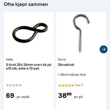
Ofte kjøpt sammen
Habo
Essve
S-krok 264 26mm svart sb pk
Skruekrok
a10 stk, eske a 10 pak
l: 50mm stål ant: 6stk
Karakter:
5.0 av 5 mulige
5
av
5
69
38⁹⁰
pr. stykk
pr. pk