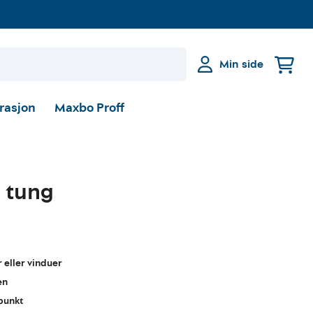
Min side
irasjon
Maxbo Proff
 tung
 eller vinduer
en
punkt