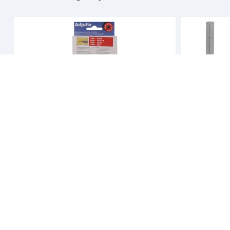
Adjufix
Adjufix
Karmhylse smart-pack tre lett
T-nøkkel 8 
karminnfestning tre lett
Kampanje utløper om 24 dager
Kampanje utløp