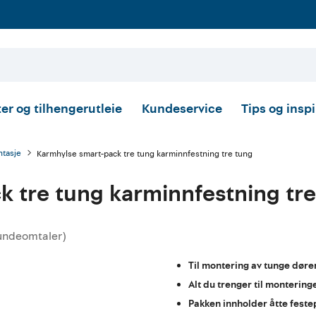
er og tilhengerutleie
Kundeservice
Tips og insp
tasje
Karmhylse smart-pack tre tung karminnfestning tre tung
 tre tung karminnfestning tre
undeomtaler
)
ttskarakter:
Til montering av tunge dører
Alt du trenger til montering
Pakken innholder åtte feste