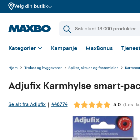
Velg din butikk
Kategorier
Kampanje
MaxBonus
Tjenest
Hjem
Trelast og byggevarer
Spiker, skruer og festemidler
Karmmon
Adjufix
Karmhylse smart-pack
Se alt fra Adjufix
446774
|
|
(
Les
k
Gjennomsni
5.0