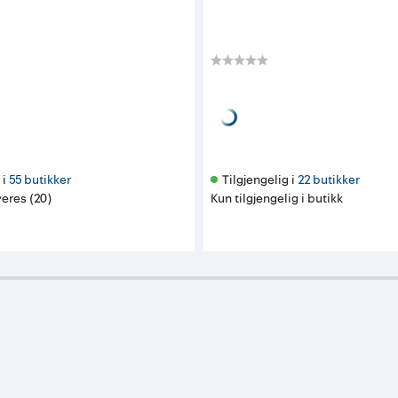
er om 24 dager
Kampanje utløper om 24 dager
394⁵⁰
pr. stykk
pr. blisterkort
Før
394,50
i 
55 butikker
Tilgjengelig i 
22 butikker
eres (20)
Kun tilgjengelig i butikk