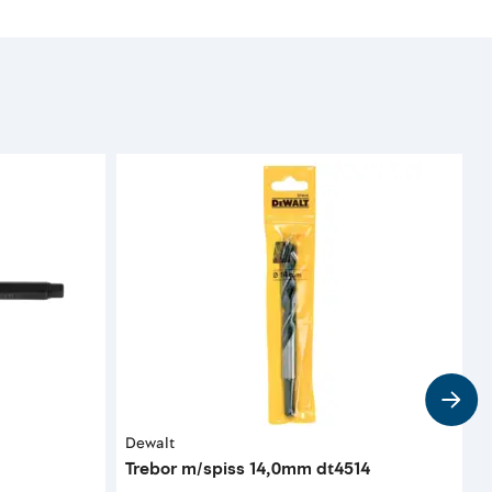
Dewalt
A
Trebor m/spiss 14,0mm dt4514
K
k