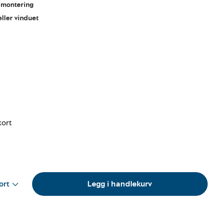
r montering
eller vinduet
kort
ort
Legg i handlekurv