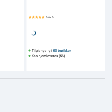
Karakter:
5.0 av 5 mulige
5
av
5
K
64⁹⁰
pr. stykk
F
Tilgjengelig i 
60 butikker
Kan hjemleveres (56)