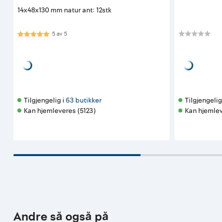
14x48x130 mm natur ant: 12stk
Karakter:
5.0 av 5 mulige
5
av
5
Kampanje utløp
32⁹⁰
189⁵⁰
pr. bunt
Før
189,50
Tilgjengelig i 
63 butikker
Tilgjengelig 
Kan hjemleveres (5123)
Kan hjemlev
Andre så også på