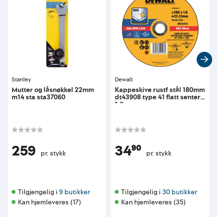
Stanley
Dewalt
Mutter og låsnøkkel 22mm
Kappeskive rustf stål 180mm
m14 sta sta37060
dt43908 type 41 flatt senter
1,6mm
259
34⁹⁰
pr. stykk
pr. stykk
Tilgjengelig i 
9 butikker
Tilgjengelig i 
30 butikker
Kan hjemleveres (17)
Kan hjemleveres (35)