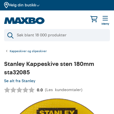
Velg din butikk
Meny
Kappeskiver og slipeskiver
Stanley
Kappeskive sten 180mm
sta32085
Se alt fra Stanley
(
Les
kundeomtaler
)
Gjennomsnittskarakter:
0.0