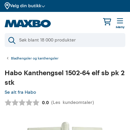
Velg din butikk
Meny
Bladhengsler og kanthengsler
Habo
Kanthengsel 1502-64 elf sb pk 2
stk
Se alt fra Habo
(
Les
kundeomtaler
)
Gjennomsnittskarakter:
0.0