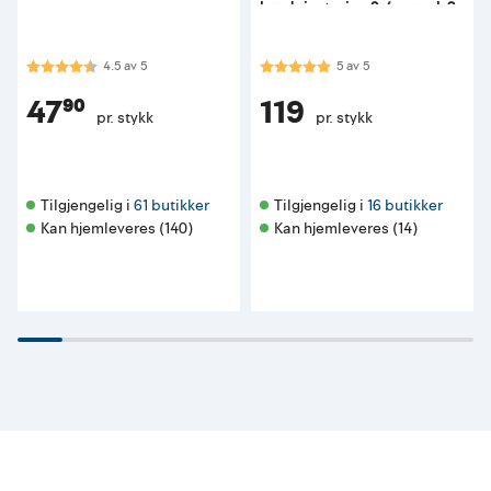
høydejustering 0-4 mm pk 2
stk
Karakter:
4.5 av 5 mulige
Karakter:
5.0 av 5 mulige
4.5
av
5
5
av
5
47⁹⁰
119
pr. stykk
pr. stykk
Tilgjengelig i 
61 butikker
Tilgjengelig i 
16 butikker
Kan hjemleveres (140)
Kan hjemleveres (14)