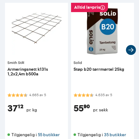
Alltid lavpris
Smith Stål
Solid
Armeringsnett k131s
Støp b20 tørrmørtel 25kg
1,2x2,4m b500a
Karakter:
4.7 av 5 mulige
Karakter:
4.6 av 5 mulige
4.665
av
5
4.635
av
5
37¹²
55⁹⁰
pr. kg
pr. sekk
Tilgjengelig i 
55 butikker
Tilgjengelig i 
35 butikker