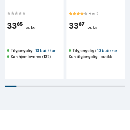
Karakter:
4.0 av 5 mulige
4
av
5
33⁶⁵
33⁶⁷
pr. kg
pr. kg
Tilgjengelig i 
13 butikker
Tilgjengelig i 
10 butikker
Kan hjemleveres (132)
Kun tilgjengelig i butikk