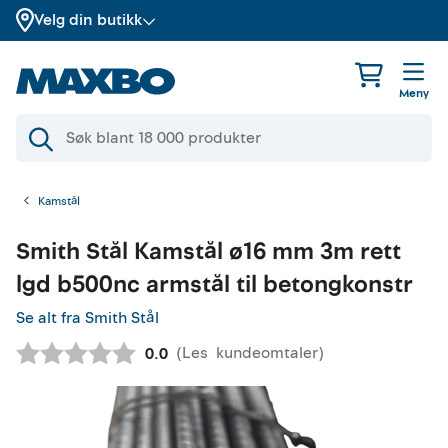
Velg din butikk
Meny
Kamstål
Smith Stål
Kamstål ø16 mm 3m rett
lgd b500nc armstål til betongkonstr
Se alt fra Smith Stål
(
Les
kundeomtaler
)
Gjennomsnittskarakter:
0.0