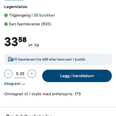
Lagerstatus:
Tilgjengelig i 
50 butikker
Kan hjemleveres (835)
33⁵⁸
pr. kg
Få hjemlevert fra
499
eller hent selv i butikk
Legg i handlekurv
kilogram
Omregnet til 1 stykk med enhetspris:
179