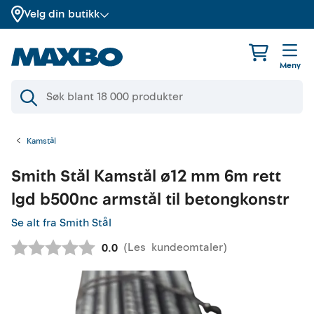
Velg din butikk
Meny
Kamstål
Smith Stål
Kamstål ø12 mm 6m rett
lgd b500nc armstål til betongkonstr
Se alt fra Smith Stål
(
Les
kundeomtaler
)
Gjennomsnittskarakter:
0.0