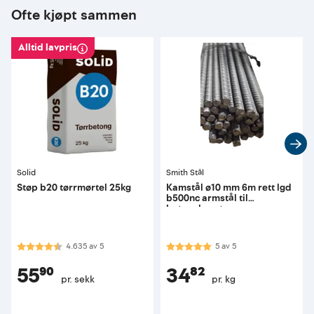
Ofte kjøpt sammen
Alltid lavpris
Solid
Smith Stål
Støp b20 tørrmørtel 25kg
Kamstål ø10 mm 6m rett lgd
b500nc armstål til
betongkonstr
Karakter:
4.6 av 5 mulige
Karakter:
5.0 av 5 mulige
4.635
av
5
5
av
5
55⁹⁰
34⁸²
pr. sekk
pr. kg