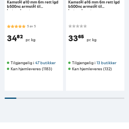
Kamstål ø10 mm 6m rett lgd
Kamstål ø16 mm 6m rett lgd
b500nc armstål til
b500nc armstål til
betongkonstr
betongkonstr
Karakter:
5.0 av 5 mulige
5
av
5
34⁸²
33⁶⁵
pr. kg
pr. kg
Tilgjengelig i 
47 butikker
Tilgjengelig i 
13 butikker
Kan hjemleveres (1183)
Kan hjemleveres (132)