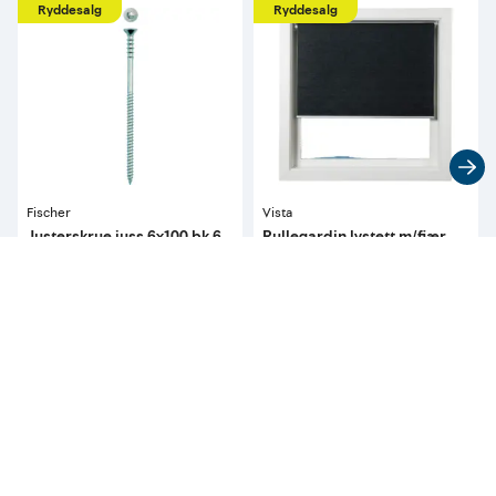
Ryddesalg
Ryddesalg
Fischer
Vista
Justerskrue juss 6x100 bk 6
Rullegardin lystett m/fjær
stk pr bk distanse 70 mm
sort 140cm
Kampanje utløper om 21 dager
Kampanje utløper om 21 dager
54⁵⁰
372
pr. blisterkort
pr. stykk
Før
54,50
Før
372
Tilgjengelig i 
26 butikker
Tilgjengelig i 
1 butikk
Kan hjemleveres (1)
Kun tilgjengelig i butikk