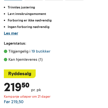
Trinnløs justering
Lavt innskruingsmoment
Forboring er ikke nødvendig
Ingen forboring nødvendig
Les mer
Lagerstatus:
Tilgjengelig i 
19 butikker
Kan hjemleveres (1)
Ryddesalg
219⁵⁰
pr. pk
Kampanje utløper om 21 dager
Før
219,50