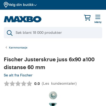
Velg din butikk
Meny
Karmmontasje
Fischer
Justerskrue juss 6x90 a100
distanse 60 mm
Se alt fra Fischer
(
Les
kundeomtaler
)
Gjennomsnittskarakter:
0.0