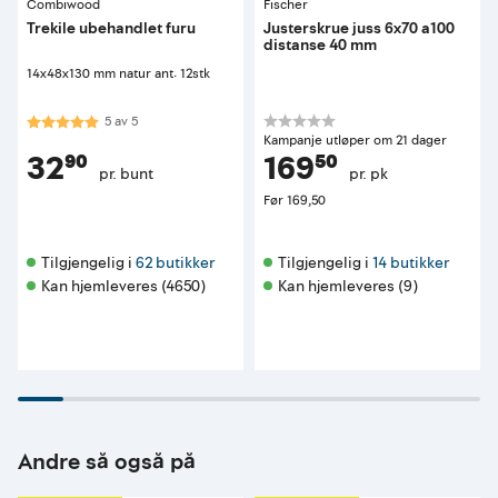
Combiwood
Fischer
Trekile ubehandlet furu
Justerskrue juss 6x70 a100
distanse 40 mm
14x48x130 mm natur ant: 12stk
Karakter:
5.0 av 5 mulige
5
av
5
Kampanje utløper om 21 dager
32⁹⁰
169⁵⁰
pr. bunt
pr. pk
Før
169,50
Tilgjengelig i 
62 butikker
Tilgjengelig i 
14 butikker
Kan hjemleveres (4650)
Kan hjemleveres (9)
Andre så også på