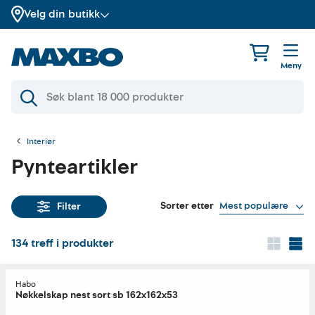
Velg din butikk
Meny
Interiør
Pynteartikler
Sorter etter
Mest populære
Filter
134
treff i produkter
Habo
Nøkkelskap nest sort sb 162x162x53