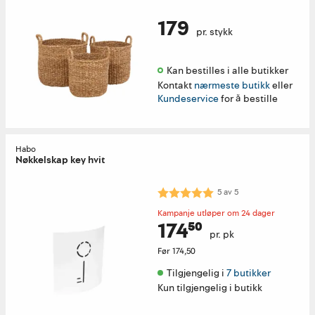
179
pr. stykk
Kan bestilles i alle butikker 
Kontakt
nærmeste butikk
eller
Kundeservice
for å bestille
Habo
Nøkkelskap key hvit
Karakter:
5.0 av 5 mulige
5
av
5
Kampanje utløper om 24 dager
174⁵⁰
pr. pk
Før
174,50
Tilgjengelig i 
7 butikker
Kun tilgjengelig i butikk