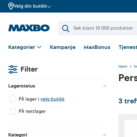
Velg din butikk
Kategorier
Kampanje
MaxBonus
Tjenest
Hjem
I
Filter
Per
Lagerstatus
På lager i
velg butikk
3
tre
På nettlager
Kategori