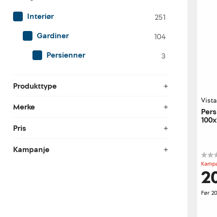
Interiør
251
Gardiner
104
Persienner
3
Produkttype
Vist
Merke
Pers
100x
Pris
Kampanje
Kampa
2
Før
2