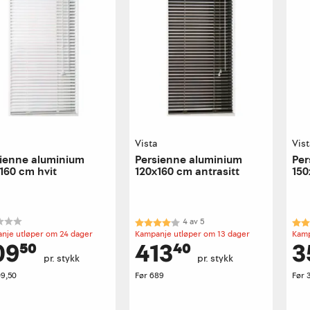
a
Vista
Vis
ienne aluminium
Persienne aluminium
Per
160 cm hvit
120x160 cm antrasitt
150
Karakter:
4.0 av 5 mulige
Kar
4
av
5
nje utløper om 24 dager
Kampanje utløper om 13 dager
Kamp
09⁵⁰
413⁴⁰
3
pr. stykk
pr. stykk
09,50
Før
689
Før