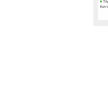
Til
Kun t