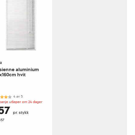
ta
sienne aluminium
x160cm hvit
akter:
4.0 av 5 mulige
4
av
5
anje utløper om 24 dager
57
pr. stykk
357