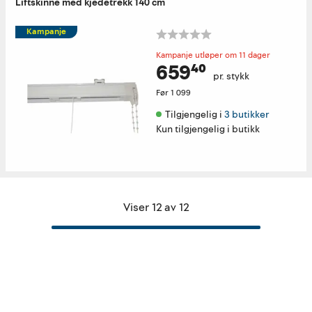
Liftskinne med kjedetrekk 140 cm
Kampanje
Kampanje utløper om 11 dager
659⁴⁰
pr. stykk
Før
1 099
Tilgjengelig i 
3 butikker
Kun tilgjengelig i butikk
Viser 12 av 12