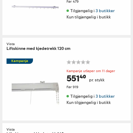
Før
479
Tilgjengelig i 
3 butikker
Kun tilgjengelig i butikk
Vista
Liftskinne med kjedetrekk 120 cm
Kampanje
Kampanje utløper om 11 dager
551⁴⁰
pr. stykk
Før
919
Tilgjengelig i 
3 butikker
Kun tilgjengelig i butikk
Vista