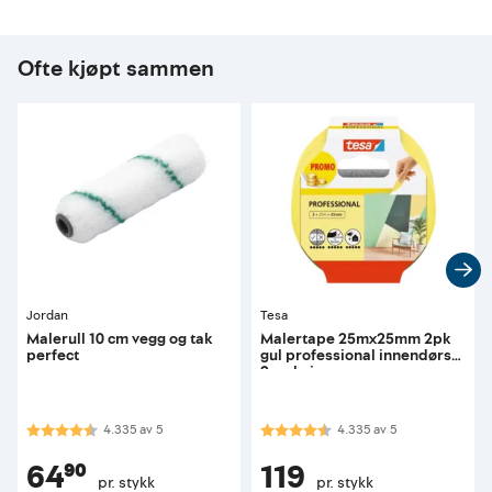
Ofte kjøpt sammen
Jordan
Tesa
Malerull 10 cm vegg og tak
Malertape 25mx25mm 2pk
perfect
gul professional innendørs
2-pakning
Karakter:
4.3 av 5 mulige
Karakter:
4.3 av 5 mulige
4.335
av
5
4.335
av
5
64⁹⁰
119
pr. stykk
pr. stykk