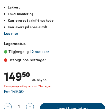
Lakkert
Enkel montering
Kan leveres i valgfri ncs kode
Kan levers på spesialmål
Les mer
Lagerstatus:
Tilgjengelig i 
2 butikker
Utsolgt hos nettlager
149⁵⁰
pr. stykk
Kampanje utløper om 24 dager
Før
149,50
Legg i handlekurv