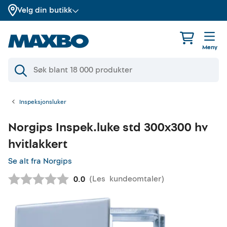
Velg din butikk
Meny
Inspeksjonsluker
Norgips
Inspek.luke std 300x300 hv
hvitlakkert
Se alt fra Norgips
(
Les
kundeomtaler
)
Gjennomsnittskarakter:
0.0