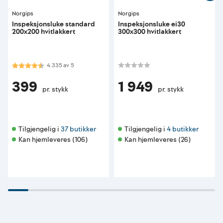
Norgips
Norgips
Inspeksjonsluke standard
Inspeksjonsluke ei30
200x200 hvitlakkert
300x300 hvitlakkert
Karakter:
4.3 av 5 mulige
4.335
av
5
399
1 949
pr. stykk
pr. stykk
Tilgjengelig i 
37 butikker
Tilgjengelig i 
4 butikker
Kan hjemleveres (106)
Kan hjemleveres (26)