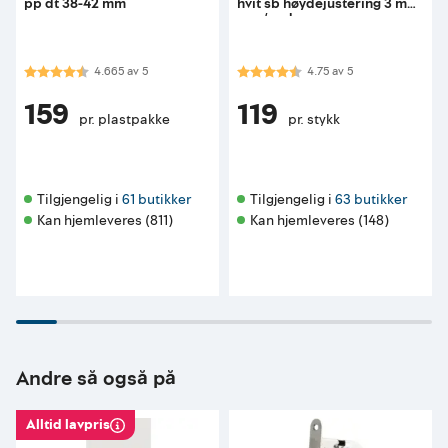
pp dt 38-42 mm
hvit sb høydejustering 3 mm
opp/ned
Karakter:
4.7 av 5 mulige
Karakter:
4.8 av 5 mulige
4.665
av
5
4.75
av
5
159
119
pr. plastpakke
pr. stykk
Tilgjengelig i 
61 butikker
Tilgjengelig i 
63 butikker
Kan hjemleveres (811)
Kan hjemleveres (148)
Andre så også på
Alltid lavpris