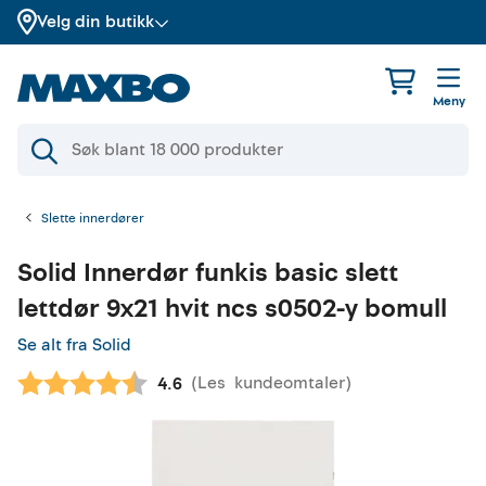
Velg din butikk
Meny
Slette innerdører
Solid
Innerdør funkis basic slett
lettdør 9x21 hvit ncs s0502-y bomull
Se alt fra Solid
(
Les
kundeomtaler
)
Gjennomsnittskarakter:
4.6