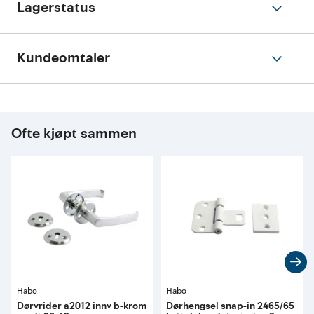
Lagerstatus
Kundeomtaler
Ofte kjøpt sammen
Habo
Habo
Dørvrider a2012 innv b-krom
Dørhengsel snap-in 2465/65