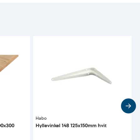
Habo
H
00x300
Hyllevinkel 148 125x150mm hvit
H
b