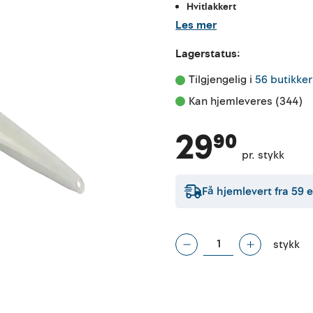
Hvitlakkert
Les mer
Lagerstatus:
Tilgjengelig i 
56 butikker
Kan hjemleveres (344)
29⁹⁰
pr. stykk
Få hjemlevert fra
59
e
stykk