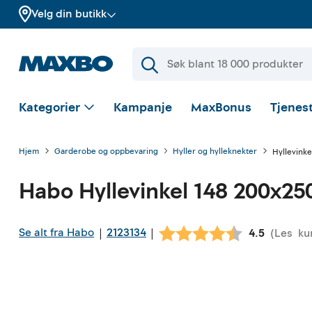
Velg din butikk
Kategorier
Kampanje
MaxBonus
Tjenest
Hjem
Garderobe og oppbevaring
Hyller og hylleknekter
Hyllevink
Habo
Hyllevinkel 148 200x2
Se alt fra Habo
2123134
|
|
(
Les
ku
Gjennomsnit
4.5