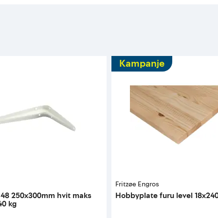
Kampanje
Fritzøe Engros
 148 250x300mm hvit maks
Hobbyplate furu level 18x24
40 kg