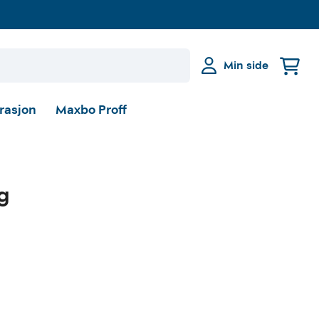
Min side
irasjon
Maxbo Proff
g