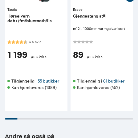
Tactix
Essve
Hørselvern
Gjengestang stål
dab+/fm/bluetooth/lis
m12 l: 1000mm varmgalvanisert
Karakter:
4.4 av 5 mulige
4.4
av
5
1 199
89
pr. stykk
pr. stykk
Tilgjengelig i 
55 butikker
Tilgjengelig i 
61 butikker
Kan hjemleveres (1389)
Kan hjemleveres (452)
Andre så også på