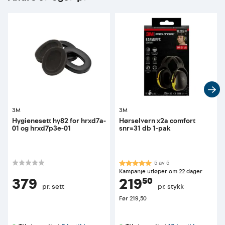
3M
3M
Hygienesett hy82 for hrxd7a-
Hørselvern x2a comfort
01 og hrxd7p3e-01
snr=31 db 1-pak
Karakter:
5.0 av 5 mulige
5
av
5
Kampanje utløper om 22 dager
379
219⁵⁰
pr. sett
pr. stykk
Før
219,50