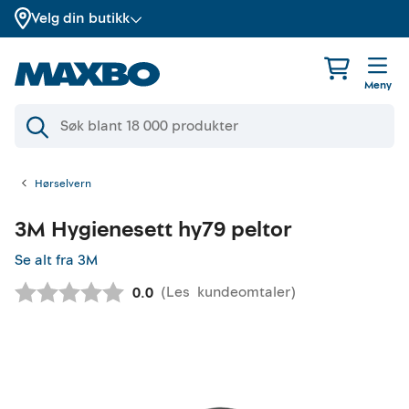
Velg din butikk
Meny
Hørselvern
3M
Hygienesett hy79 peltor
Se alt fra 3M
(
Les
kundeomtaler
)
Gjennomsnittskarakter:
0.0