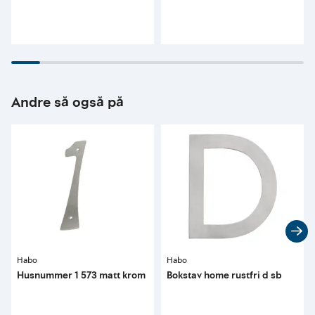
Andre så også på
Habo
Habo
Husnummer 1 573 matt krom
Bokstav home rustfri d sb