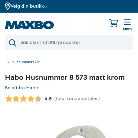
Velg din butikk
Meny
Husnummerskilt
Habo
Husnummer 8 573 matt krom
Se alt fra Habo
(
Les
kundeomtaler
)
Gjennomsnittskarakter:
4.5