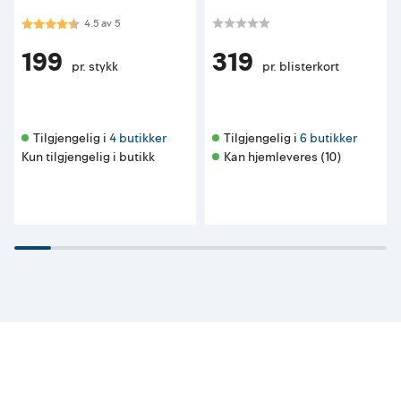
Karakter:
4.5 av 5 mulige
4.5
av
5
199
319
pr. stykk
pr. blisterkort
Tilgjengelig i 
4 butikker
Tilgjengelig i 
6 butikker
Kun tilgjengelig i butikk
Kan hjemleveres (10)