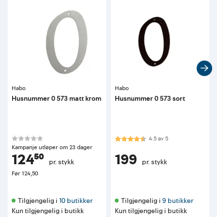
Habo
Habo
Husnummer 0 573 matt krom
Husnummer 0 573 sort
Karakter:
4.5 av 5 mulige
4.5
av
5
Kampanje utløper om 23 dager
124⁵⁰
199
pr. stykk
pr. stykk
Før
124,50
Tilgjengelig i 
10 butikker
Tilgjengelig i 
9 butikker
Kun tilgjengelig i butikk
Kun tilgjengelig i butikk