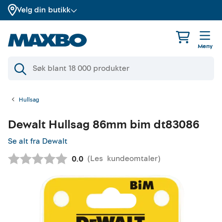
Velg din butikk
Meny
Hullsag
Dewalt
Hullsag 86mm bim dt83086
Se alt fra Dewalt
(
Les
kundeomtaler
)
Gjennomsnittskarakter:
0.0