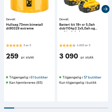
Dewalt
Dewalt
Hullsag 73mm bimetall
Batteri kit 18v xr 5,0ah
dt90329 extreme
dcb1104p2 2x5,0ah og
multivolt-lader
Karakter:
5.0 av 5 mulige
Karakter:
4.7 av 5 mulige
5
av
5
4.665
av
5
259
3 090
pr. stykk
pr. stykk
Tilgjengelig i 
61 butikker
Tilgjengelig i 
57 butikker
Kan hjemleveres (65)
Kun tilgjengelig i butikk