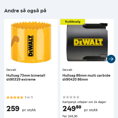
Andre så også på
Ryddesalg
Dewalt
Dewalt
Hullsag 73mm bimetall
Hullsag 86mm multi carbide
dt90329 extreme
dt90420 86mm
Karakter:
5.0 av 5 mulige
5
av
5
Kampanje utløper om 24 dager
259
249⁵⁰
pr. stykk
pr. stykk
Før
249,50