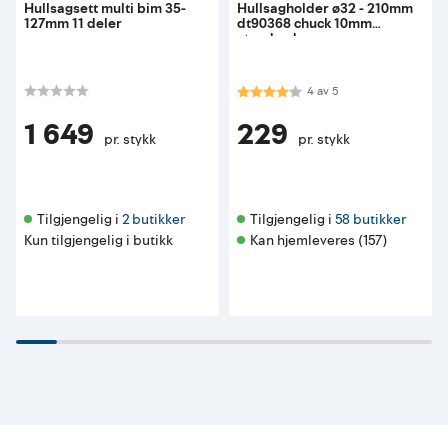
Hullsagsett multi bim 35-
Hullsagholder ø32 - 210mm
127mm 11 deler
dt90368 chuck 10mm
standard
Karakter:
4.0 av 5 mulige
4
av
5
1 649
229
pr. stykk
pr. stykk
Tilgjengelig i 
2 butikker
Tilgjengelig i 
58 butikker
Kun tilgjengelig i butikk
Kan hjemleveres (157)