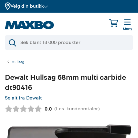
Velg din butikk
Meny
Hullsag
Dewalt
Hullsag 68mm multi carbide
dt90416
Se alt fra Dewalt
(
Les
kundeomtaler
)
Gjennomsnittskarakter:
0.0