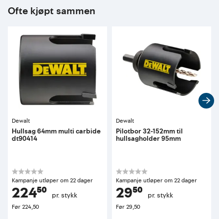
Ofte kjøpt sammen
Dewalt
Dewalt
Hullsag 64mm multi carbide
Pilotbor 32-152mm til
dt90414
hullsagholder 95mm
Kampanje utløper om 22 dager
Kampanje utløper om 22 dager
224⁵⁰
29⁵⁰
pr. stykk
pr. stykk
Før
224,50
Før
29,50