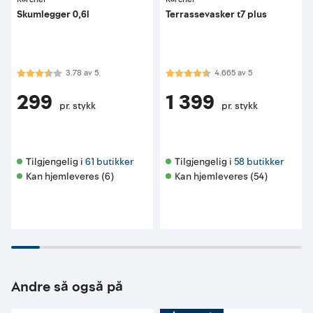
Skumlegger 0,6l
Terrassevasker t7 plus
Karakter:
3.8 av 5 mulige
Karakter:
4.7 av 5 mulige
3.78
av
5
4.665
av
5
299
1 399
pr. stykk
pr. stykk
Tilgjengelig i 
61 butikker
Tilgjengelig i 
58 butikker
Kan hjemleveres (6)
Kan hjemleveres (54)
Andre så også på