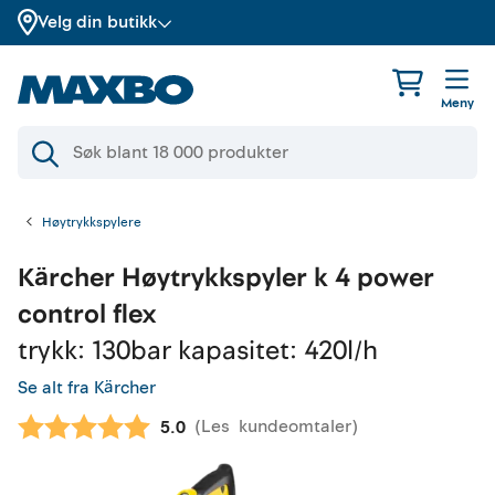
Velg din butikk
Meny
Høytrykkspylere
Kärcher
Høytrykkspyler k 4 power
control flex
trykk: 130bar kapasitet: 420l/h
Se alt fra Kärcher
(
Les
kundeomtaler
)
Gjennomsnittskarakter:
5.0