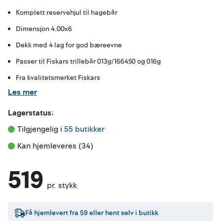
Komplett reservehjul til hagebår
Dimensjon 4.00x6
Dekk med 4 lag for god bæreevne
Passer til Fiskars trillebår 013g/166450 og 016g
Fra kvalitetsmerket Fiskars
Les mer
Lagerstatus:
Tilgjengelig i 
55 butikker
Kan hjemleveres (34)
519
pr. stykk
Få hjemlevert fra
59
eller hent selv i butikk