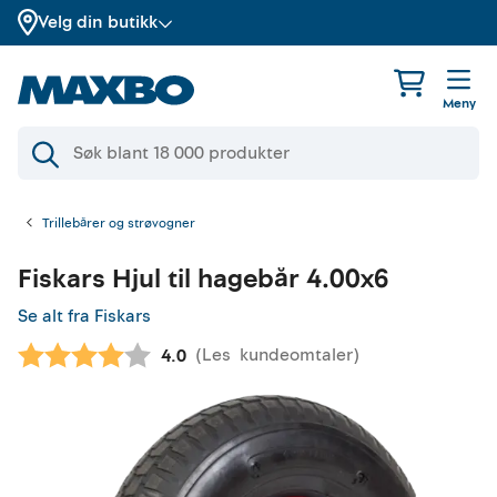
Velg din butikk
Meny
Trillebårer og strøvogner
Fiskars
Hjul til hagebår 4.00x6
Se alt fra Fiskars
(
Les
kundeomtaler
)
Gjennomsnittskarakter:
4.0