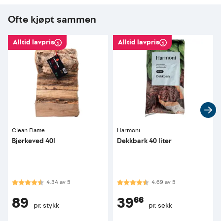
Ofte kjøpt sammen
Alltid lavpris
Alltid lavpris
Clean Flame
Harmoni
Bjørkeved 40l
Dekkbark 40 liter
Karakter:
4.3 av 5 mulige
Karakter:
4.7 av 5 mulige
4.34
av
5
4.69
av
5
89
39⁶⁶
pr. stykk
pr. sekk