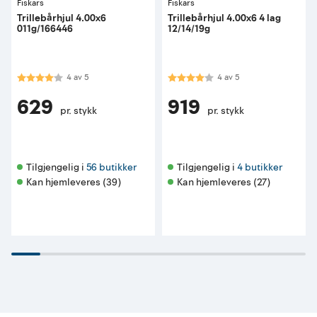
Fiskars
Fiskars
Trillebårhjul 4.00x6
Trillebårhjul 4.00x6 4 lag
011g/166446
12/14/19g
Karakter:
4.0 av 5 mulige
Karakter:
4.0 av 5 mulige
4
av
5
4
av
5
629
919
pr. stykk
pr. stykk
Tilgjengelig i 
56 butikker
Tilgjengelig i 
4 butikker
Kan hjemleveres (39)
Kan hjemleveres (27)