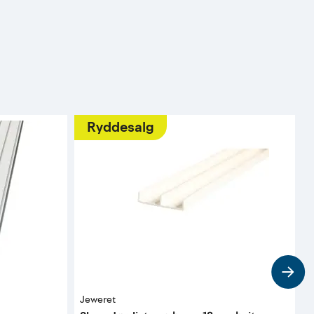
Ryddesalg
Jeweret
P