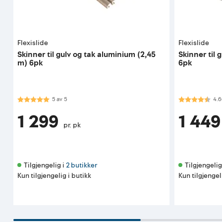
Flexislide
Flexislide
Skinner til gulv og tak aluminium (2,45
Skinner til 
m) 6pk
6pk
Karakter:
5.0 av 5 mulige
Karakter:
4.7
5
av
5
4.6
1 299
1 449
pr. pk
Tilgjengelig i 
2 butikker
Tilgjengelig 
Kun tilgjengelig i butikk
Kun tilgjengel