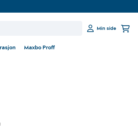
Min side
irasjon
Maxbo Proff
l