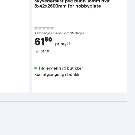
Skyvedørslist pvc bunn 18mm hvit
S
8x42x2600mm for hobbyplate
d
K
Kampanje utløper om 25 dager
61⁵⁰
pr. stykk
Før
61,50
Tilgjengelig i 
5 butikker
Kun tilgjengelig i butikk