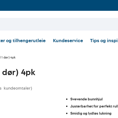
er og tilhengerutleie
Kundeservice
Tips og insp
l 1 dør) 4pk
1 dør) 4pk
s
kundeomtaler
)
msnittskarakter:
Svevende bunnhjul
Justerbarhet for perfekt rul
Smidig og lydløs lukning