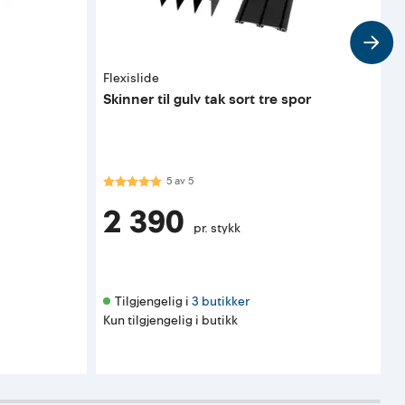
Flexislide
F
Skinner til gulv tak sort tre spor
S
Karakter:
5.0 av 5 mulige
5
av
5
2 390
pr. stykk
Tilgjengelig i 
3 butikker
Kun tilgjengelig i butikk
K