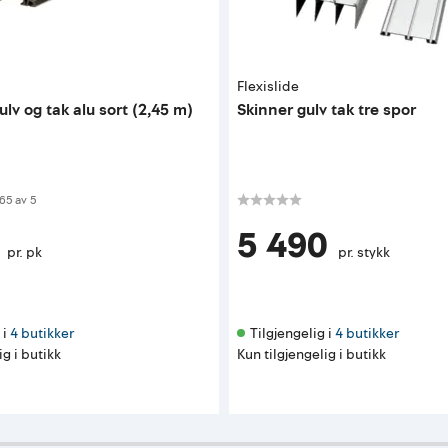
Flexislide
gulv og tak alu sort (2,45 m)
Skinner gulv tak tre spor
 av 5 mulige
65
av
5
5 490
pr. pk
pr. stykk
i 
4 butikker
Tilgjengelig i 
4 butikker
ig i butikk
Kun tilgjengelig i butikk