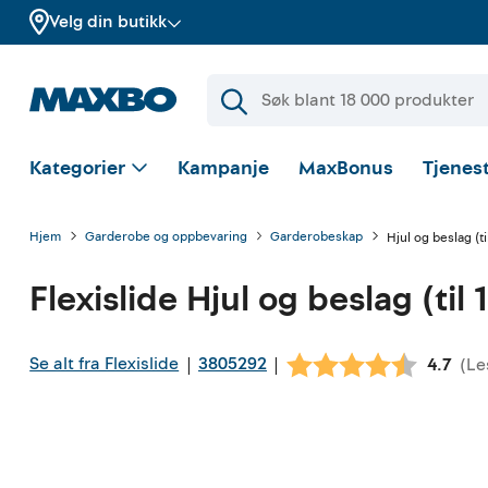
Velg din butikk
Kategorier
Kampanje
MaxBonus
Tjenest
Hjem
Garderobe og oppbevaring
Garderobeskap
Hjul og beslag (ti
Flexislide
Hjul og beslag (til 
Se alt fra Flexislide
3805292
|
|
(
Le
Gjenno
4.7