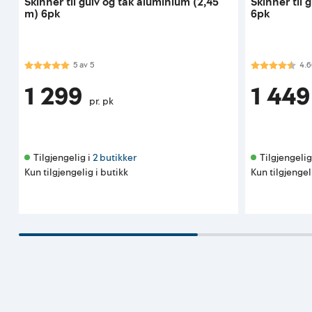
Skinner til gulv og tak aluminium (2,45
Skinner til 
m) 6pk
6pk
Karakter:
5.0 av 5 mulige
Karakter:
4.7
5
av
5
4.6
1 299
1 449
pr. pk
Tilgjengelig i 
2 butikker
Tilgjengelig 
Kun tilgjengelig i butikk
Kun tilgjengel