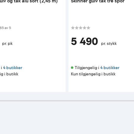
gulv og tak alu sort (2,45 m)
Skinner gulv tak tre spor
 av 5 mulige
65
av
5
5 490
pr. pk
pr. stykk
i 
4 butikker
Tilgjengelig i 
4 butikker
ig i butikk
Kun tilgjengelig i butikk