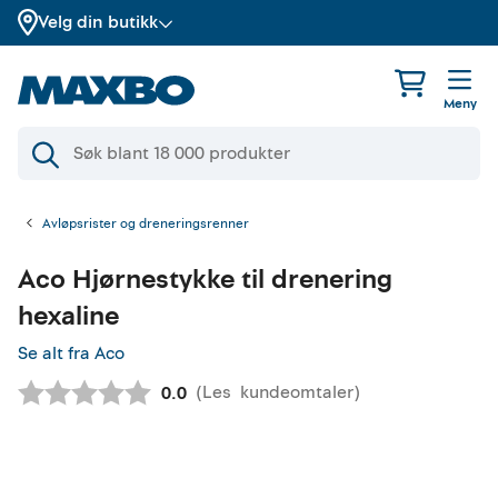
Velg din butikk
Meny
Avløpsrister og dreneringsrenner
Aco
Hjørnestykke til drenering
hexaline
Se alt fra Aco
(
Les
kundeomtaler
)
Gjennomsnittskarakter:
0.0