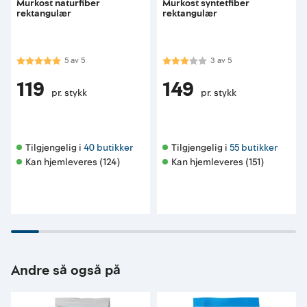
Murkost naturfiber
Murkost syntetfiber
rektangulær
rektangulær
Karakter:
5.0 av 5 mulige
Karakter:
3.0 av 5 mulige
5
av
5
3
av
5
119
149
pr. stykk
pr. stykk
Tilgjengelig i 
40 butikker
Tilgjengelig i 
55 butikker
Kan hjemleveres (124)
Kan hjemleveres (151)
Andre så også på