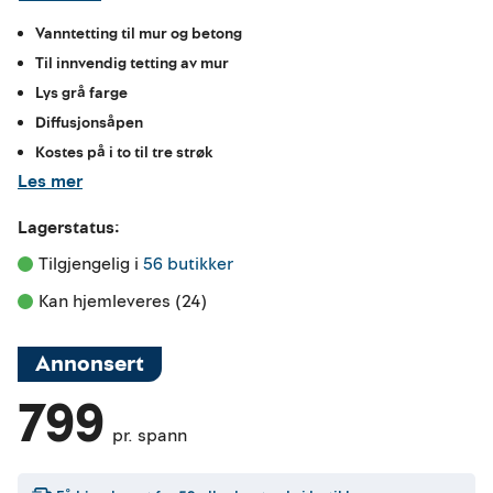
Vanntetting til mur og betong
Til innvendig tetting av mur
Lys grå farge
Diffusjonsåpen
Kostes på i to til tre strøk
Les mer
Lagerstatus:
Tilgjengelig i 
56 butikker
Kan hjemleveres (24)
Annonsert
799
pr. spann