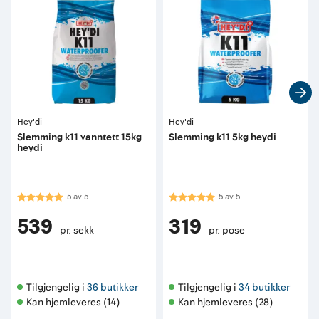
Hey'di
Hey'di
Slemming k11 vanntett 15kg
Slemming k11 5kg heydi
heydi
Karakter:
5.0 av 5 mulige
Karakter:
5.0 av 5 mulige
5
av
5
5
av
5
539
319
pr. sekk
pr. pose
Tilgjengelig i 
36 butikker
Tilgjengelig i 
34 butikker
Kan hjemleveres (14)
Kan hjemleveres (28)