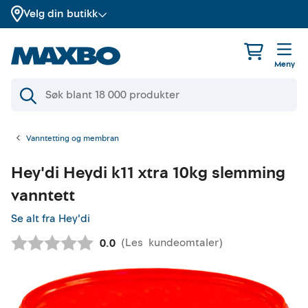
Velg din butikk
Meny
Vanntetting og membran
Hey'di
Heydi k11 xtra 10kg slemming
vanntett
Se alt fra Hey'di
(
Les
kundeomtaler
)
Gjennomsnittskarakter:
0.0