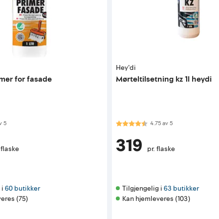
Hey'di
imer for fasade
Mørteltilsetning kz 1l heydi
 av 5 mulige
Karakter:
4.8 av 5 mulige
v
5
4.75
av
5
319
 flaske
pr. flaske
i 
60 butikker
Tilgjengelig i 
63 butikker
eres (75)
Kan hjemleveres (103)