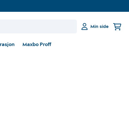
Min side
irasjon
Maxbo Proff