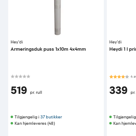
Hey'di
Hey'di
Armeringsduk puss 1x10m 4x4mm
Heydi 1 l pr
Karakter:
4.0
4
a
519
339
pr. rull
pr.
Tilgjengelig i 
37 butikker
Tilgjengelig 
Kan hjemleveres (48)
Kan hjemlev