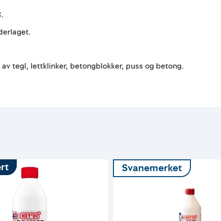
C.
derlaget.
v tegl, lettklinker, betongblokker, puss og betong.
rt
Svanemerket