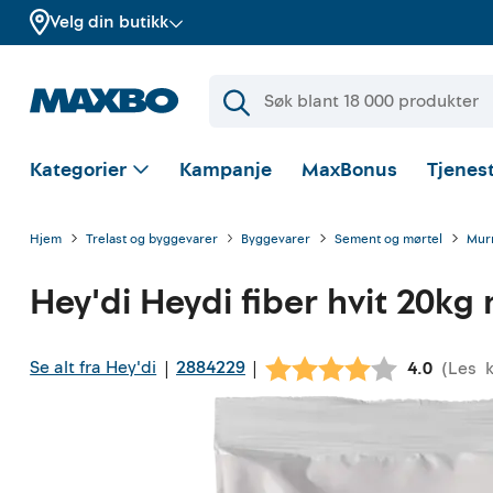
Velg din butikk
Kategorier
Kampanje
MaxBonus
Tjenest
Hjem
Trelast og byggevarer
Byggevarer
Sement og mørtel
Mur
Hey'di
Heydi fiber hvit 20kg
Se alt fra Hey'di
2884229
|
|
(
Les
Gjennomsn
4.0