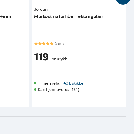
Jordan
T
4x4mm
Murkost naturfiber rektangulær
R
f
Karakter:
5.0 av 5 mulige
K
5
av
5
119
pr. stykk
Tilgjengelig i 
40 butikker
Kan hjemleveres (124)
K