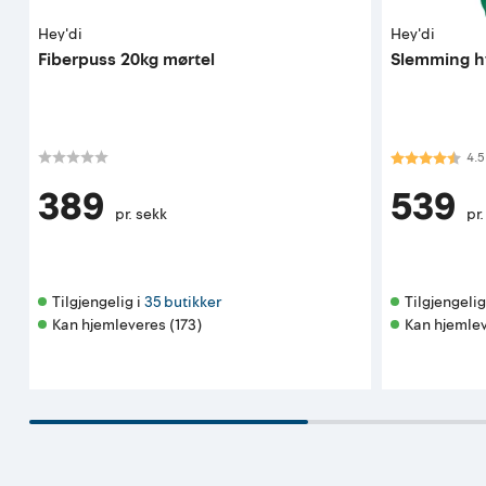
Hey'di
Hey'di
Fiberpuss 20kg mørtel
Slemming hv
Karakter:
4.5
4.5
389
539
pr. sekk
pr.
Tilgjengelig i 
35 butikker
Tilgjengelig 
Kan hjemleveres (173)
Kan hjemlev