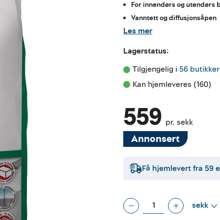
For innendørs og utendørs 
Vanntett og diffusjonsåpen
Les mer
Lagerstatus:
Tilgjengelig i 
56 butikker
Kan hjemleveres (160)
559
pr. sekk
Annonsert
Få hjemlevert fra
59
e
sekk