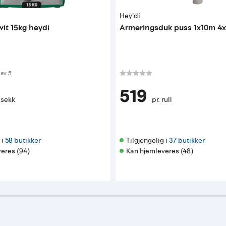
Hey'di
it 15kg heydi
Armeringsduk puss 1x10m 
 av 5 mulige
av
5
519
 sekk
pr. rull
i 
58 butikker
Tilgjengelig i 
37 butikker
eres (94)
Kan hjemleveres (48)