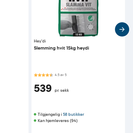
Hey'di
H
Slemming hvit 15kg heydi
A
2
Karakter:
4.5 av 5 mulige
4.5
av
5
539
pr. sekk
Tilgjengelig i 
58 butikker
Kan hjemleveres (94)