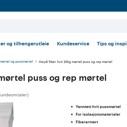
er og tilhengerutleie
Kundeservice
Tips og insp
mørtel og pussmørtel
Heydi fiber hvit 20kg mørtel puss og rep mørtel
 mørtel puss og rep mørtel
kundeomtaler
)
ittskarakter:
Vanntett hvit pussmørtel
For isolasjonsmaterialer
Fiberarmert