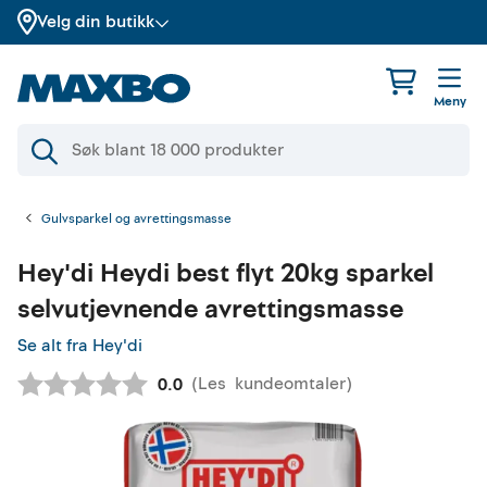
Velg din butikk
Meny
Gulvsparkel og avrettingsmasse
Hey'di
Heydi best flyt 20kg sparkel
selvutjevnende avrettingsmasse
Se alt fra Hey'di
(
Les
kundeomtaler
)
Gjennomsnittskarakter:
0.0