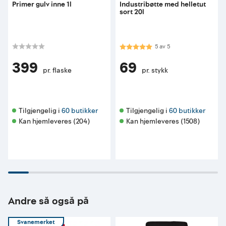
Primer gulv inne 1l
Industribøtte med helletut
sort 20l
Karakter:
5.0 av 5 mulige
5
av
5
399
69
pr. flaske
pr. stykk
Tilgjengelig i 
60 butikker
Tilgjengelig i 
60 butikker
Kan hjemleveres (204)
Kan hjemleveres (1508)
Andre så også på
Svanemerket